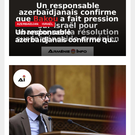
AZERBAÏDJAN
ISRAËL
Un responsable
azerbaïdjanais confirme que
Bakou a fait pression sur
Israël pour abandonner la
résolution sur le génocide
arménien