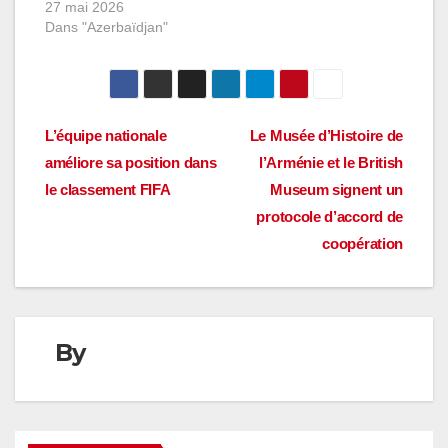
27 mai 2026
Dans "Azerbaïdjan"
Navigation
L’équipe nationale
Le Musée d’Histoire de
améliore sa position dans
l’Arménie et le British
de
le classement FIFA
Museum signent un
l’article
protocole d’accord de
coopération
By