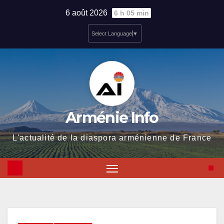
Skip
6 août 2026
6 h 05 min
to
Select Language
▼
content
Arménie Info
L'actualité de la diaspora arménienne de France