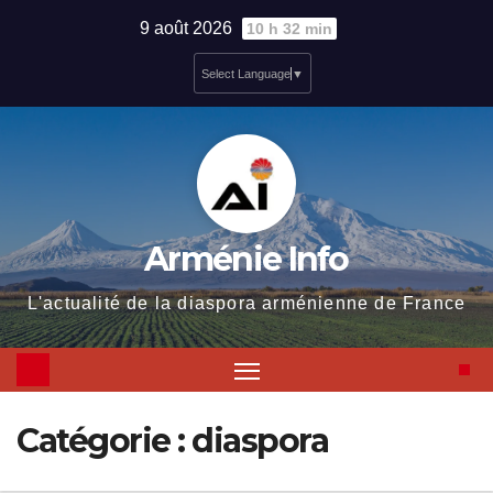
Skip
9 août 2026
10 h 32 min
to
Select Language
▼
content
Arménie Info
L'actualité de la diaspora arménienne de France
Catégorie :
diaspora