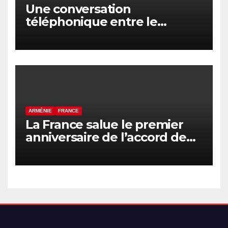
Une conversation
téléphonique entre le
Premier ministre arménien
et le Président
azerbaïdjanais a eu lieu
ARMÉNIE
FRANCE
La France salue le premier
anniversaire de l’accord de
paix entre l’Arménie et
l’Azerbaïdjan