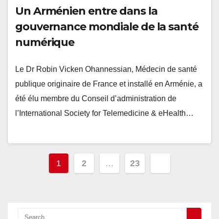
Un Arménien entre dans la
gouvernance mondiale de la santé
numérique
Le Dr Robin Vicken Ohannessian, Médecin de santé
publique originaire de France et installé en Arménie, a
été élu membre du Conseil d’administration de
l’International Society for Telemedicine & eHealth…
Pagination
1
2
…
23
des
publications