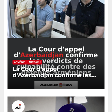
ARMÉNIE
ARTSAKH
La Cour d’appel
d’Azerbaïdjan confirme les
verdicts de culpabilité contre
des détenus arméniens