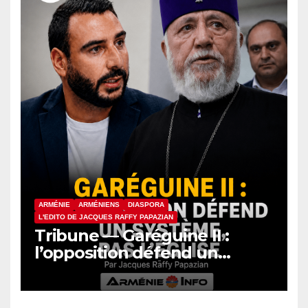
ARMÉNIE
ARMÉNIENS
DIASPORA
L'EDITO DE JACQUES RAFFY PAPAZIAN
Tribune — Garéguine II :
l’opposition défend un
système, pas l’Église