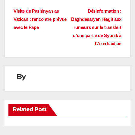
Navigation
Visite de Pashinyan au
Désinformation :
Vatican : rencontre prévue
Baghdasaryan réagit aux
de
avec le Pape
rumeurs sur le transfert
l’article
d’une partie de Syunik à
l’Azerbaïdjan
By
Related Post