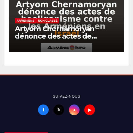
ARMÉNIENS
NON CLASSÉ
Artyom Chernamoryan
dénonce des actes de
hooliganisme contre les
Arméniens en Israël
SUIVEZ-NOUS
f
●
𝕏
▶