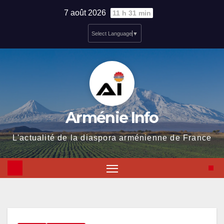
Skip
7 août 2026
11 h 31 min
to
Select Language
▼
content
Arménie Info
L'actualité de la diaspora arménienne de France