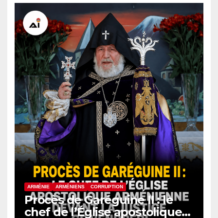
ARMÉNIE
ARMÉNIENS
CORRUPTION
Procès de Garéguine II : le
chef de l’Église apostolique