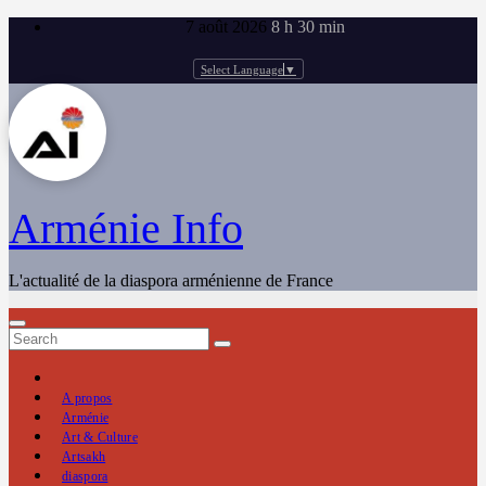
Skip
7 août 2026
8 h 30 min
to
content
Select Language
▼
Arménie Info
L'actualité de la diaspora arménienne de France
A propos
Arménie
Art & Culture
Artsakh
diaspora