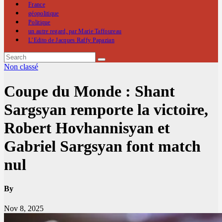
France
géopolitique
Politique
un autre regard, par Marie Taffoureau
L’Edito de Jacques Raffy Papazian
Non classé
Coupe du Monde : Shant
Sargsyan remporte la victoire,
Robert Hovhannisyan et
Gabriel Sargsyan font match
nul
By
Nov 8, 2025