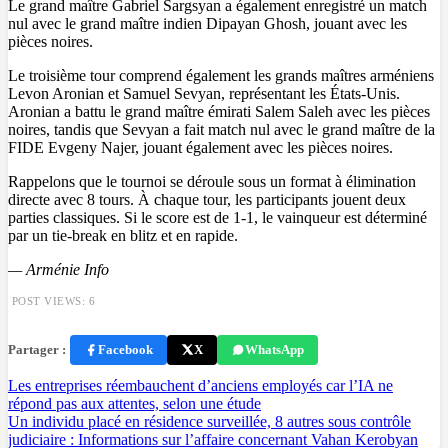
Le grand maître Gabriel Sargsyan a également enregistré un match
nul avec le grand maître indien Dipayan Ghosh, jouant avec les
pièces noires.
Le troisième tour comprend également les grands maîtres arméniens
Levon Aronian et Samuel Sevyan, représentant les États-Unis.
Aronian a battu le grand maître émirati Salem Saleh avec les pièces
noires, tandis que Sevyan a fait match nul avec le grand maître de la
FIDE Evgeny Najer, jouant également avec les pièces noires.
Rappelons que le tournoi se déroule sous un format à élimination
directe avec 8 tours. À chaque tour, les participants jouent deux
parties classiques. Si le score est de 1-1, le vainqueur est déterminé
par un tie-break en blitz et en rapide.
— Arménie Info
POST VIEWS:
6
Partager :
Facebook
X
WhatsApp
Navigation
Les entreprises réembauchent d’anciens employés car l’IA ne
répond pas aux attentes, selon une étude
de
Un individu placé en résidence surveillée, 8 autres sous contrôle
l’article
judiciaire : Informations sur l’affaire concernant Vahan Kerobyan