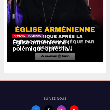
ARMÉNIE
POLITIQUE
Église arménienne :
polémique après la
révocation d’un évêque par
Garéguine II
SUIVEZ-NOUS
f
●
𝕏
▶