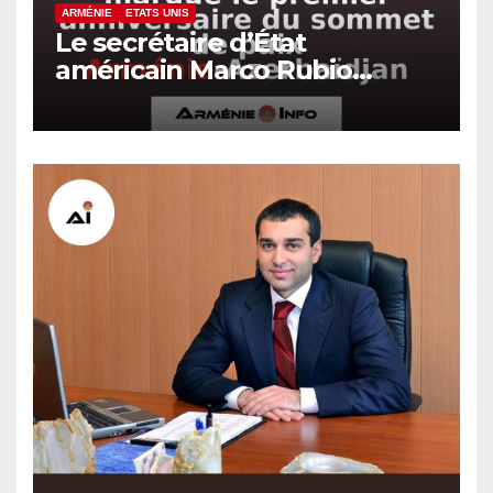
ARMÉNIE
ETATS UNIS
Le secrétaire d’État
américain Marco Rubio
marque le premier
anniversaire du sommet de
paix Arménie-Azerbaïdjan