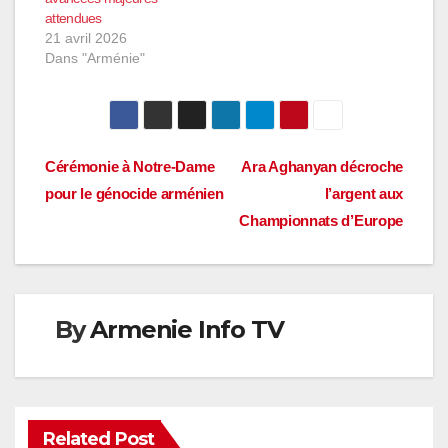
attendues
21 avril 2026
Dans "Arménie"
Navigation
Cérémonie à Notre-Dame
Ara Aghanyan décroche
pour le génocide arménien
l’argent aux
de
Championnats d’Europe
l’article
By
Armenie Info TV
Related Post