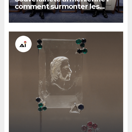
comment surmonter les
sanctions russes, selon
Hovsep Khurshudyan