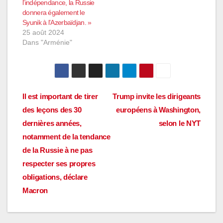
l’indépendance, la Russie
donnera également le
Syunik à l’Azerbaïdjan. »
25 août 2024
Dans "Arménie"
Navigation
Il est important de tirer
Trump invite les dirigeants
des leçons des 30
européens à Washington,
de
dernières années,
selon le NYT
l’article
notamment de la tendance
de la Russie à ne pas
respecter ses propres
obligations, déclare
Macron