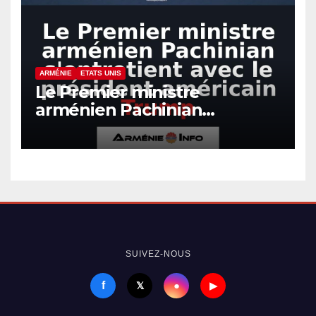
ARMÉNIE
ETATS UNIS
Le Premier ministre
arménien Pachinian
s’entretient avec le président
américain Trump
SUIVEZ-NOUS
f
●
𝕏
▶