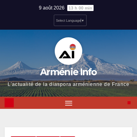
Skip
9 août 2026
13 h 00 min
to
Select Language
▼
content
Arménie Info
L'actualité de la diaspora arménienne de France