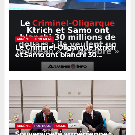
ARMÉNIE
ARMÉNIENS
Le Criminel-Oligarque Ktrich
et Samo ont blanchi 30
millions de dollars : ils
veulent un nouveau « 27
octobre »
ARMÉNIE
POLITIQUE
RUSSIE
Souveraineté arménienne :