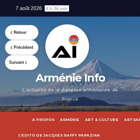
Skip
7 août 2026
8 h 36 min
to
content
Retour
Précédent
Suivant
Arménie Info
L'actualité de la diaspora arménienne de
France
A PROPOS
ARMÉNIE
ART & CULTURE
ARTSA
L’EDITO DE JACQUES RAFFY PAPAZIAN