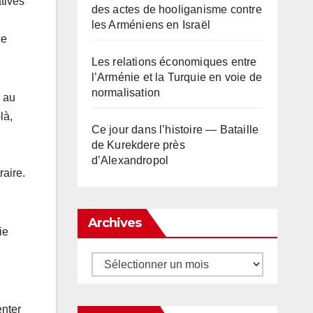
tives
des actes de hooliganisme contre
les Arméniens en Israël
ce
Les relations économiques entre
l’Arménie et la Turquie en voie de
normalisation
n au
là,
Ce jour dans l’histoire — Bataille
de Kurekdere près
d’Alexandropol
raire.
Archives
ie
Archives
enter