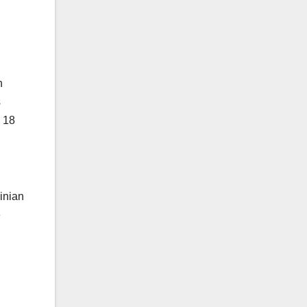
n
s
e 18
inian
e