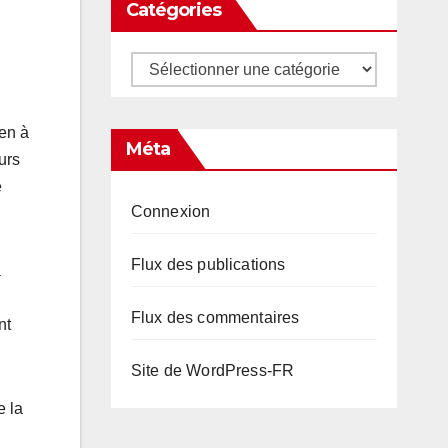
Catégories
Catégories
en à
Méta
urs
e
Connexion
Flux des publications
a
Flux des commentaires
nt
Site de WordPress-FR
e la