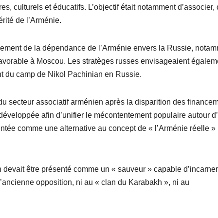
s, culturels et éducatifs. L’objectif était notamment d’associer,
rité de l’Arménie.
rcement de la dépendance de l’Arménie envers la Russie, nota
avorable à Moscou. Les stratèges russes envisageaient égalem
ent du camp de Nikol Pachinian en Russie.
du secteur associatif arménien après la disparition des finance
 développée afin d’unifier le mécontentement populaire autour d
sentée comme une alternative au concept de « l’Arménie réelle »
devait être présenté comme un « sauveur » capable d’incarner
l’ancienne opposition, ni au « clan du Karabakh », ni au