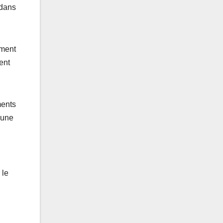
 dans
mment
ent
ments
’une
 le