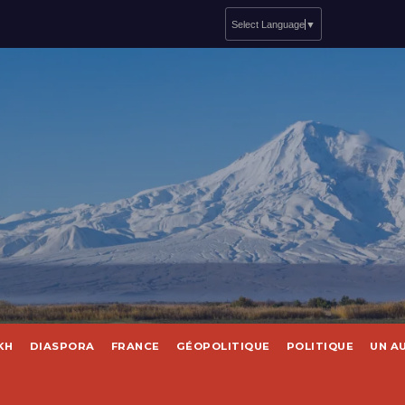
Select Language
▼
KH
DIASPORA
FRANCE
GÉOPOLITIQUE
POLITIQUE
UN A