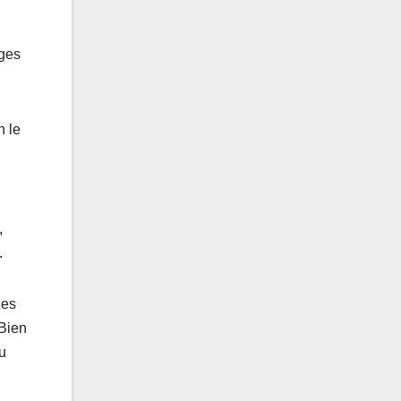
ages
n le
,
.
les
 Bien
eu