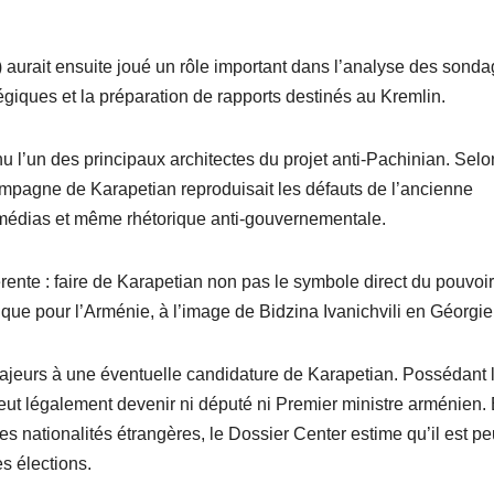
I) aurait ensuite joué un rôle important dans l’analyse des sond
giques et la préparation de rapports destinés au Kremlin.
 l’un des principaux architectes du projet anti-Pachinian. Selo
ampagne de Karapetian reproduisait les défauts de l’ancienne
édias et même rhétorique anti-gouvernementale.
rente : faire de Karapetian non pas le symbole direct du pouvoir
ique pour l’Arménie, à l’image de Bidzina Ivanichvili en Géorgie
majeurs à une éventuelle candidature de Karapetian. Possédant 
 peut légalement devenir ni député ni Premier ministre arménien.
ses nationalités étrangères, le Dossier Center estime qu’il est p
es élections.