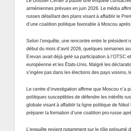
Le Dossier Center a publié une enquête consacrée 
arméniennes prévues en juin 2026. Le média affirm
russes détaillant des plans visant à affaiblir le P
d’une coalition politique favorable à Moscou après 
Selon l’enquête, une rencontre entre le président 
début du mois d’avril 2026, quelques semaines ava
Erevan avait déjà gelé sa participation à l’OTSC et
européenne et les États-Unis. Malgré les déclarati
s’ingère pas dans les élections des pays voisins, 
Le centre d’investigation affirme que Moscou n’a p
politiques susceptibles de défendre les intérêts 
globale visant à affaiblir la ligne politique de Ni
préparer la formation d’une coalition pro-russe aprè
L’enquête revient notamment sur le rôle présumé 