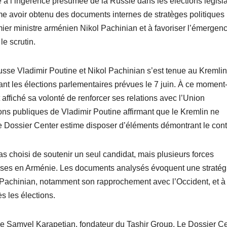
à l’ingérence présumée de la Russie dans les élections législa
e avoir obtenu des documents internes de stratèges politiques
remier ministre arménien Nikol Pachinian et à favoriser l’émergen
le scrutin.
russe Vladimir Poutine et Nikol Pachinian s’est tenue au Kremli
nt les élections parlementaires prévues le 7 juin. À ce moment-
 affiché sa volonté de renforcer ses relations avec l’Union
ons publiques de Vladimir Poutine affirmant que le Kremlin ne
le Dossier Center estime disposer d’éléments démontrant le cont
as choisi de soutenir un seul candidat, mais plusieurs forces
russes en Arménie. Les documents analysés évoquent une stratég
kol Pachinian, notamment son rapprochement avec l’Occident, et à
s les élections.
de Samvel Karapetian, fondateur du Tashir Group. Le Dossier C