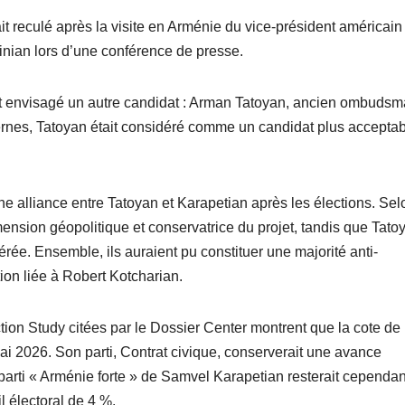
t reculé après la visite en Arménie du vice-président américain 
nian lors d’une conférence de presse.
ient envisagé un autre candidat : Arman Tatoyan, ancien ombuds
rnes, Tatoyan était considéré comme un candidat plus accepta
e alliance entre Tatoyan et Karapetian après les élections. Sel
mension géopolitique et conservatrice du projet, tandis que Tato
érée. Ensemble, ils auraient pu constituer une majorité anti-
ion liée à Robert Kotcharian.
tion Study citées par le Dossier Center montrent que la cote de
ai 2026. Son parti, Contrat civique, conserverait une avance
 parti « Arménie forte » de Samvel Karapetian resterait cependan
l électoral de 4 %.