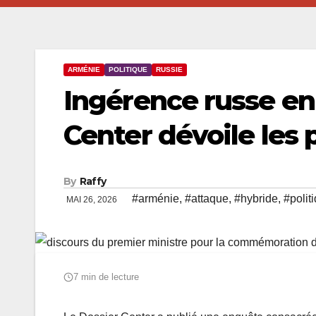
ARMÉNIE
POLITIQUE
RUSSIE
Ingérence russe en
Center dévoile les 
By
Raffy
#arménie
,
#attaque
,
#hybride
,
#polit
MAI 26, 2026
7 min de lecture