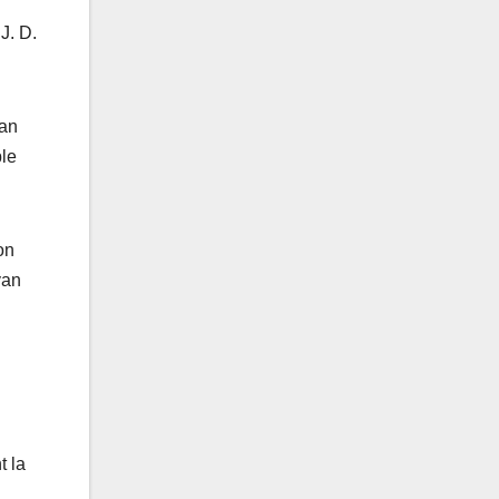
J. D.
man
ble
on
yan
t la