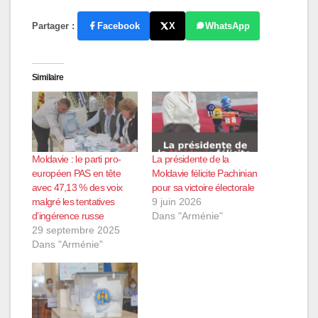
Partager :
Facebook
X
WhatsApp
Similaire
Moldavie : le parti pro-
La présidente de la
européen PAS en tête
Moldavie félicite Pachinian
avec 47,13 % des voix
pour sa victoire électorale
malgré les tentatives
9 juin 2026
d’ingérence russe
Dans "Arménie"
29 septembre 2025
Dans "Arménie"