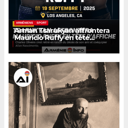
ARMÉNIENS
SPORT
Arman Tsarukyan affrontera
Mauricio Ruffy en tête
d’affiche de l’UFC 331