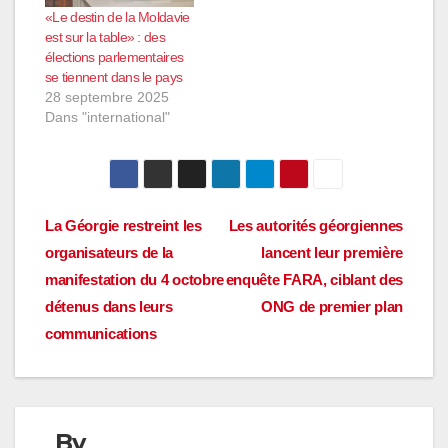
«Le destin de la Moldavie
est sur la table» : des
élections parlementaires
se tiennent dans le pays
28 septembre 2025
Dans "international"
Navigation
La Géorgie restreint les
Les autorités géorgiennes
organisateurs de la
lancent leur première
de
manifestation du 4 octobre
enquête FARA, ciblant des
l’article
détenus dans leurs
ONG de premier plan
communications
By