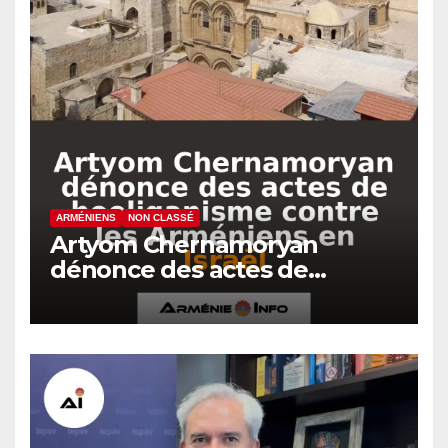
ARMÉNIENS
NON CLASSÉ
Artyom Chernamoryan
dénonce des actes de
hooliganisme contre les
Arméniens en Israël