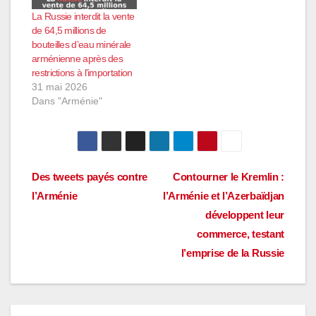
La Russie interdit la vente
de 64,5 millions de
bouteilles d’eau minérale
arménienne après des
restrictions à l’importation
31 mai 2026
Dans "Arménie"
Navigation
Des tweets payés contre
Contourner le Kremlin :
l’Arménie
l’Arménie et l’Azerbaïdjan
de
développent leur
l’article
commerce, testant
l’emprise de la Russie