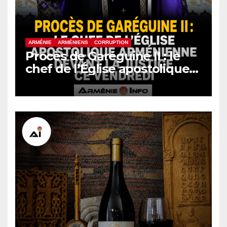
ARMÉNIE
ARMÉNIENS
CORRUPTION
Procès de Garéguine II : le
chef de l’Église apostolique
arménienne devant la justice
ce vendredi