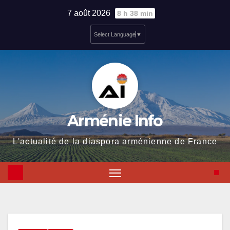
Skip
7 août 2026
8 h 38 min
to
Select Language
▼
content
Arménie Info
L'actualité de la diaspora arménienne de France