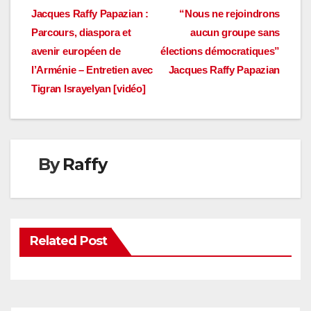
Navigation
Jacques Raffy Papazian :
“Nous ne rejoindrons
Parcours, diaspora et
aucun groupe sans
de
avenir européen de
élections démocratiques”
l’article
l’Arménie – Entretien avec
Jacques Raffy Papazian
Tigran Israyelyan [vidéo]
By
Raffy
Related Post