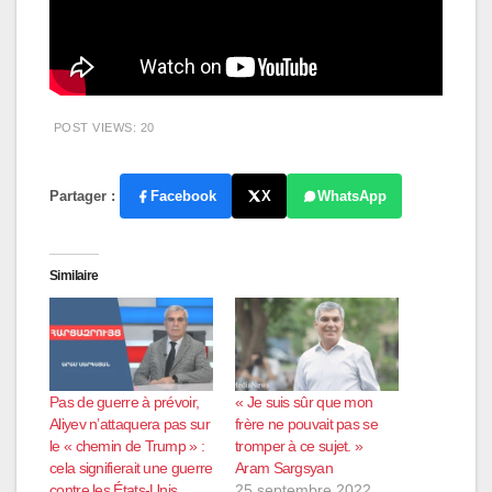
POST VIEWS:
20
Partager :
Facebook
X
WhatsApp
Similaire
Pas de guerre à prévoir,
« Je suis sûr que mon
Aliyev n’attaquera pas sur
frère ne pouvait pas se
le « chemin de Trump » :
tromper à ce sujet. »
cela signifierait une guerre
Aram Sargsyan
contre les États-Unis,
25 septembre 2022