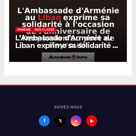
ARMÉNIE
NON CLASSÉ
L’Ambassade d’Arménie au
Liban exprime sa solidarité à
l’occasion de l’anniversaire
de l’explosion au port de
Beyrouth
SUIVEZ-NOUS
f
●
𝕏
▶