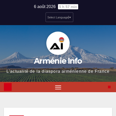
Skip
6 août 2026
5 h 57 min
to
Select Language
▼
content
Arménie Info
L'actualité de la diaspora arménienne de France