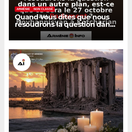
ARMÉNIE
NON CLASSÉ
Quand vous dites que nous
résoudrons la question dans
un autre plan, est-ce que ce
sera le 27 octobre au
Parlement ? Hovhannisyan à
Kotcharian