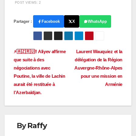
POST VIEWS:
2
Partager :
Facebook
X
WhatsApp
Navigation
⚡️🇦🇿🇷🇺‼️ Aliyev affirme
Laurent Wauquiez et la
que suite à des
délégation de la Région
de
négociations avec
Auvergne-Rhône-Alpes
l’article
Poutine, la ville de Lachin
pour une mission en
aurait été restituée à
Arménie
l’Azerbaïdjan.
By
Raffy