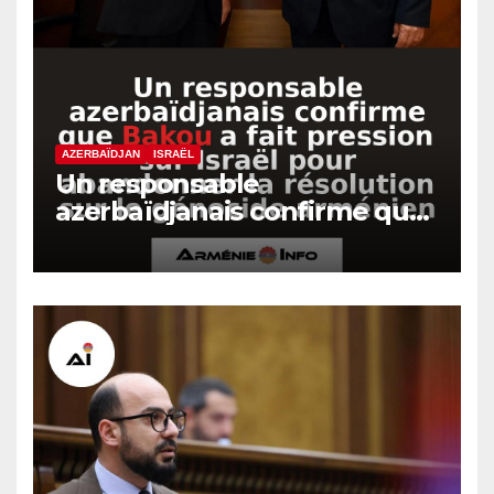
AZERBAÏDJAN
ISRAËL
Un responsable
azerbaïdjanais confirme que
Bakou a fait pression sur
Israël pour abandonner la
résolution sur le génocide
arménien