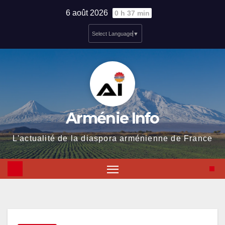
Skip
6 août 2026
0 h 37 min
to
Select Language
▼
content
Arménie Info
L'actualité de la diaspora arménienne de France