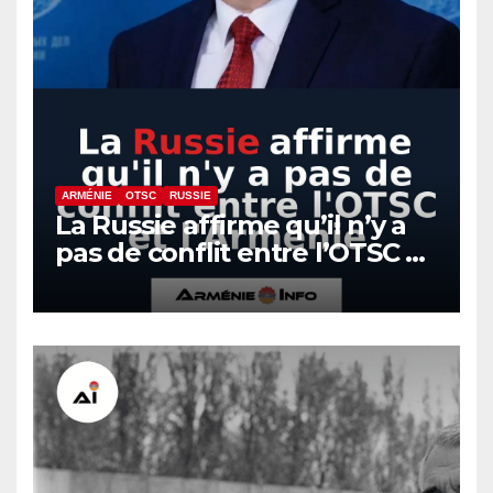
ARMÉNIE
OTSC
RUSSIE
La Russie affirme qu’il n’y a
pas de conflit entre l’OTSC et
l’Arménie