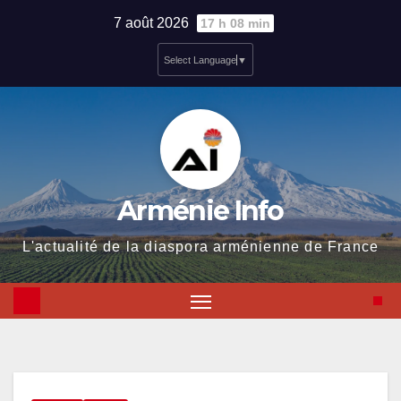
Skip
7 août 2026
17 h 08 min
to
Select Language
▼
content
Arménie Info
L'actualité de la diaspora arménienne de France