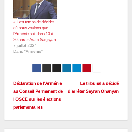
« Il est temps de décider
où nous voulons que
l’Arménie soit dans 10 à
20 ans. » Aram Sargsyan
7 juillet 2024
Dans "Arménie"
Navigation
Déclaration de l’Arménie
Le tribunal a décidé
au Conseil Permanent de
d’arrêter Seyran Ohanyan
de
l’OSCE sur les élections
l’article
parlementaires