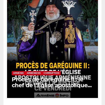
ARMÉNIE
ARMÉNIENS
CORRUPTION
Procès de Garéguine II : le
chef de l’Église apostolique
arménienne devant la justice
ce vendredi