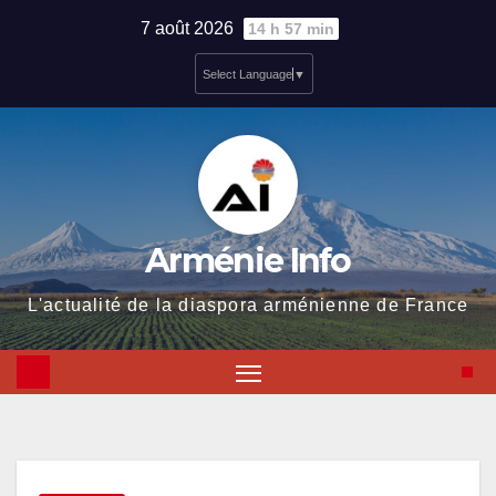
Skip
7 août 2026
14 h 57 min
to
Select Language
▼
content
Arménie Info
L'actualité de la diaspora arménienne de France