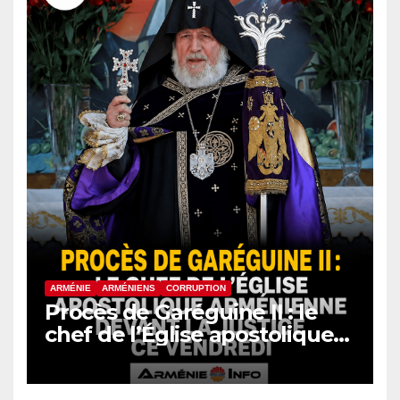
ARMÉNIE
ARMÉNIENS
CORRUPTION
Procès de Garéguine II : le
chef de l’Église apostolique
arménienne devant la justice
ce vendredi