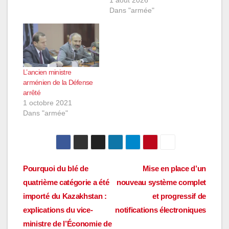
Dans "armée"
L’ancien ministre
arménien de la Défense
arrêté
1 octobre 2021
Dans "armée"
Navigation
Pourquoi du blé de
Mise en place d’un
quatrième catégorie a été
nouveau système complet
de
importé du Kazakhstan :
et progressif de
l’article
explications du vice-
notifications électroniques
ministre de l’Économie de