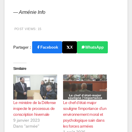
— Arménie Info
POST VIEWS:
15
Partager :
Facebook
X
WhatsApp
Similaire
Le ministre de la Défense
Le chef d’état-major
inspecte le processus de
souligne l’importance d’un
conscription hivernale
environnement moral et
9 janvier 2023
psychologique sain dans
Dans "armée"
les forces armées
1 août 2026