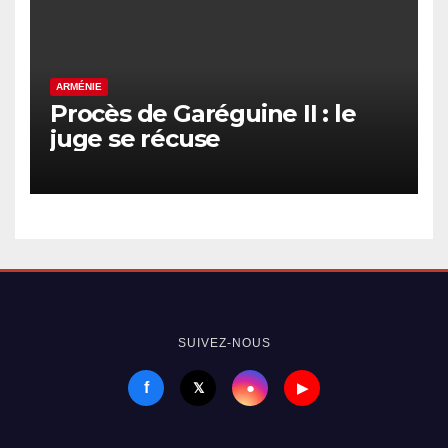
ARMÉNIE
Procès de Garéguine II : le
juge se récuse
SUIVEZ-NOUS
f
●
𝕏
▶