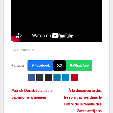
POST VIEWS:
0
Partager :
Facebook
X
WhatsApp
Navigation
Patrick Donabédian et le
À la découverte des
patrimoine arménien
trésors cachés dans le
de
coffre de la famille des
l’article
Zarzavatdjians