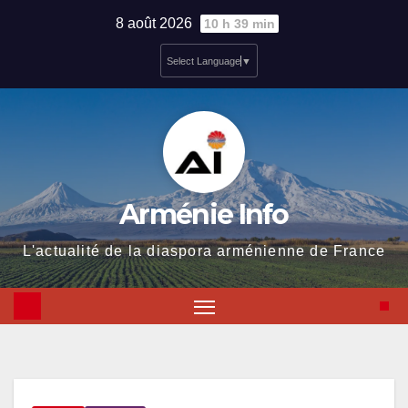
Skip
8 août 2026
10 h 39 min
to
Select Language
▼
content
Arménie Info
L'actualité de la diaspora arménienne de France