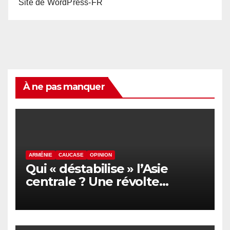
Site de WordPress-FR
À ne pas manquer
ARMÉNIE
CAUCASE
OPINION
Qui « déstabilise » l’Asie
centrale ? Une révolte
inquiète le nord de
l’Afghanistan