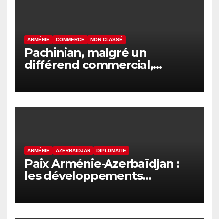
ARMÉNIE
COMMERCE
NON CLASSÉ
Pachinian, malgré un
différend commercial,
assistera à la session du
Conseil intergouvernemental
eurasiatique
ARMÉNIE
AZERBAÏDJAN
DIPLOMATIE
Paix Arménie-Azerbaïdjan :
les développements
internationaux pèsent sur la
signature finale