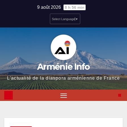
Skip
9 août 2026
8 h 56 min
to
Select Language
▼
content
Arménie Info
L'actualité de la diaspora arménienne de France