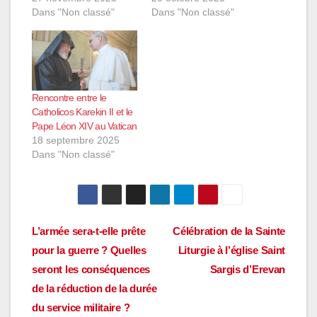
Dans "Non classé"
Dans "Non classé"
Rencontre entre le
Catholicos Karekin II et le
Pape Léon XIV au Vatican
18 septembre 2025
Dans "Non classé"
Navigation
L’armée sera-t-elle prête
Célébration de la Sainte
pour la guerre ? Quelles
Liturgie à l’église Saint
de
seront les conséquences
Sargis d’Erevan
l’article
de la réduction de la durée
du service militaire ?