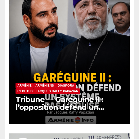
ARMÉNIE
ARMÉNIENS
DIASPORA
L'EDITO DE JACQUES RAFFY PAPAZIAN
Tribune — Garéguine II :
l’opposition défend un
système, pas l’Église