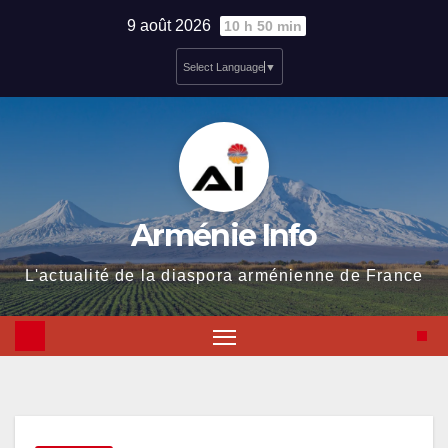
Skip
9 août 2026
10 h 50 min
to
Select Language
▼
content
Arménie Info
L'actualité de la diaspora arménienne de France