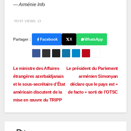
— Arménie Info
POST VIEWS:
13
Partager :
Facebook
X
WhatsApp
Navigation
Le ministre des Affaires
Le président du Parlement
étrangères azerbaïdjanais
arménien Simonyan
de
et le sous-secrétaire d’État
déclare que le pays est «
l’article
américain discutent de la
de facto » sorti de l’OTSC
mise en œuvre du TRIPP