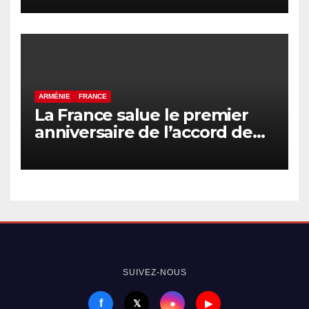
et le Président
azerbaïdjanais a eu lieu
ARMÉNIE
FRANCE
La France salue le premier
anniversaire de l’accord de
paix entre l’Arménie et
l’Azerbaïdjan
SUIVEZ-NOUS
f
●
𝕏
▶