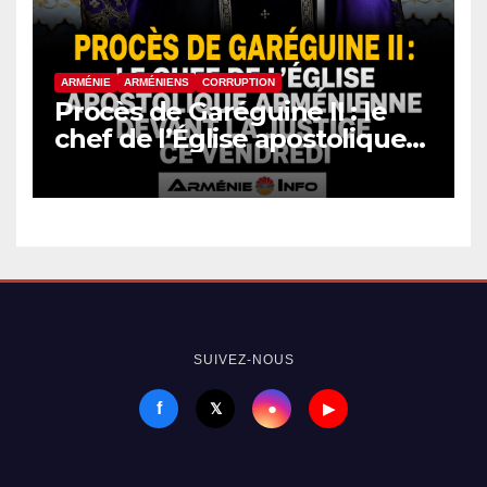
ARMÉNIE
ARMÉNIENS
CORRUPTION
Procès de Garéguine II : le
chef de l’Église apostolique
arménienne devant la justice
ce vendredi
SUIVEZ-NOUS
f
●
𝕏
▶