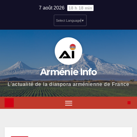
Skip
7 août 2026
18 h 18 min
to
Select Language
▼
content
Arménie Info
L'actualité de la diaspora arménienne de France