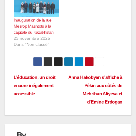
Inauguration de la rue
Mesrop Mashtots à la
capitale du Kazakhstan
23 novembre 2025
Dans "Non classé"
Navigation
L’éducation, un droit
Anna Hakobyan s’affiche à
encore inégalement
Pékin aux côtés de
de
accessible
Mehriban Aliyeva et
l’article
d’Emine Erdogan
By