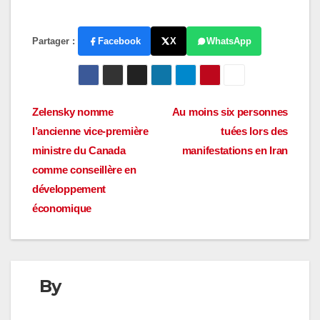
Partager :
Facebook
X
WhatsApp
Navigation
Zelensky nomme
Au moins six personnes
l’ancienne vice-première
tuées lors des
de
ministre du Canada
manifestations en Iran
l’article
comme conseillère en
développement
économique
By