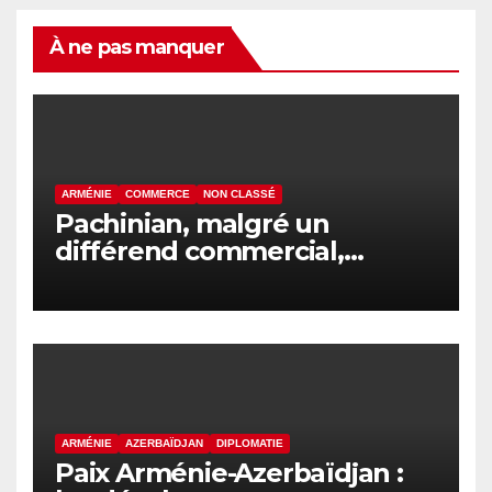
À ne pas manquer
ARMÉNIE
COMMERCE
NON CLASSÉ
Pachinian, malgré un
différend commercial,
assistera à la session du
Conseil intergouvernemental
eurasiatique
ARMÉNIE
AZERBAÏDJAN
DIPLOMATIE
Paix Arménie-Azerbaïdjan :