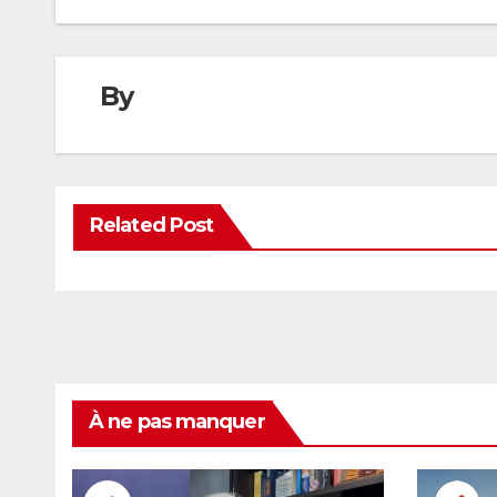
By
Related Post
À ne pas manquer