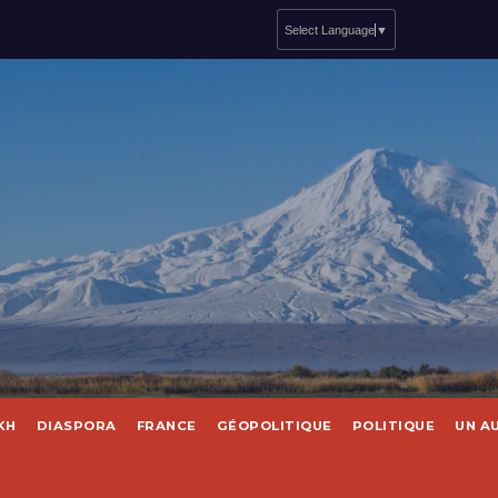
Select Language
▼
KH
DIASPORA
FRANCE
GÉOPOLITIQUE
POLITIQUE
UN A