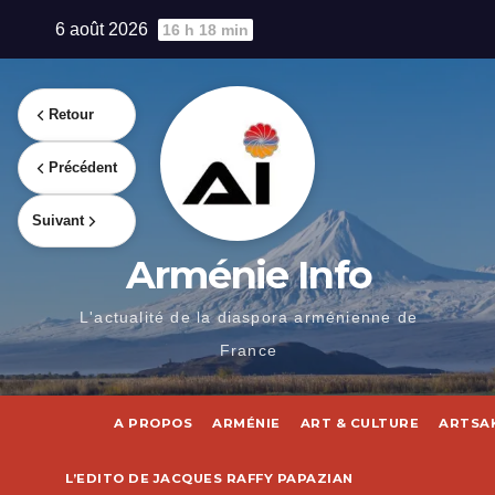
Skip
6 août 2026
16 h 18 min
to
content
Retour
Précédent
Suivant
Arménie Info
L'actualité de la diaspora arménienne de
France
A PROPOS
ARMÉNIE
ART & CULTURE
ARTSA
L’EDITO DE JACQUES RAFFY PAPAZIAN