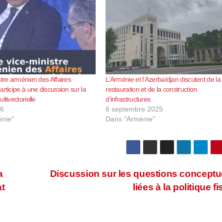
stre arménien des Affaires
L’Arménie et l’Azerbaïdjan discutent de la
articipe à une discussion sur la
restauration et de la construction
ltivectorielle
d’infrastructures
26
6 septembre 2025
nie"
Dans "Arménie"
a
Discussion sur les questions conceptu
at
liées à la politique f