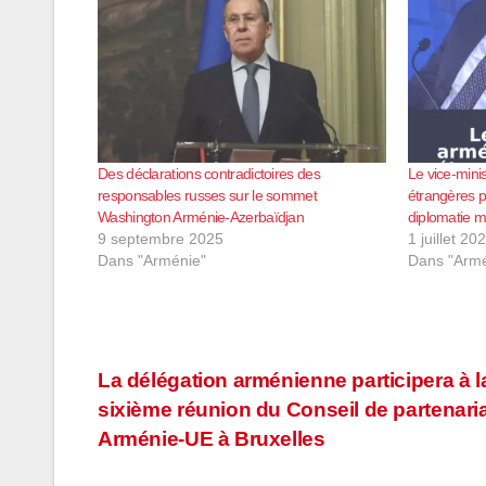
Des déclarations contradictoires des
Le vice-mini
responsables russes sur le sommet
étrangères p
Washington Arménie-Azerbaïdjan
diplomatie mu
9 septembre 2025
1 juillet 20
Dans "Arménie"
Dans "Armé
Navigation
La délégation arménienne participera à l
sixième réunion du Conseil de partenari
de
Arménie-UE à Bruxelles
l’article