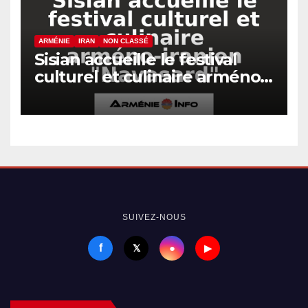
ARMÉNIE
IRAN
NON CLASSÉ
Sisian accueille le festival
culturel et culinaire arméno-
iranien « Navasard »
SUIVEZ-NOUS
f
●
𝕏
▶