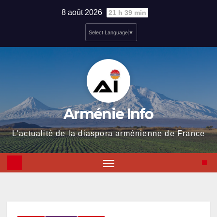
Skip
8 août 2026
21 h 39 min
to
Select Language
▼
content
Arménie Info
L'actualité de la diaspora arménienne de France