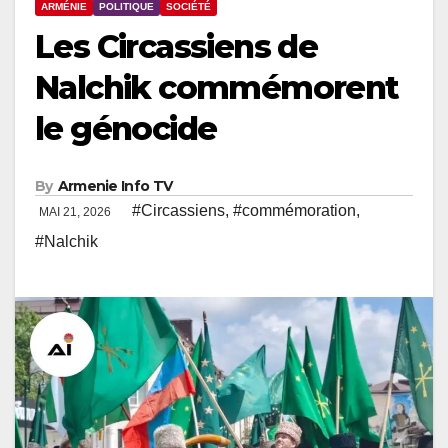
ARMÉNIE
POLITIQUE
SOCIÉTÉ
Les Circassiens de
Nalchik commémorent
le génocide
By
Armenie Info TV
#Circassiens
,
#commémoration
,
MAI 21, 2026
#Nalchik