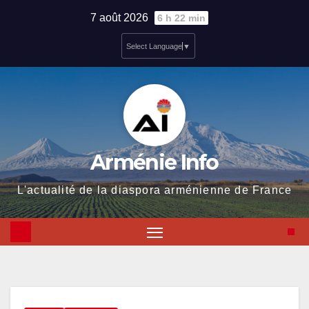
Skip
7 août 2026
6 h 22 min
to
Select Language
▼
content
Arménie Info
L'actualité de la diaspora arménienne de France