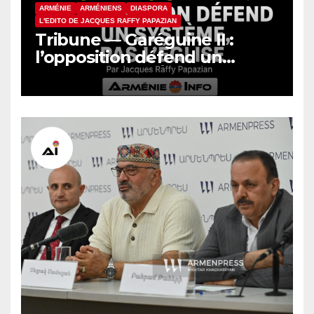
ARMÉNIE
ARMÉNIENS
DIASPORA
L'EDITO DE JACQUES RAFFY PAPAZIAN
Tribune — Garéguine II :
l’opposition défend un
système, pas l’Église