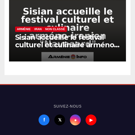
ARMÉNIE
IRAN
NON CLASSÉ
Sisian accueille le festival
culturel et culinaire arméno-
iranien « Navasard »
SUIVEZ-NOUS
f
●
𝕏
▶