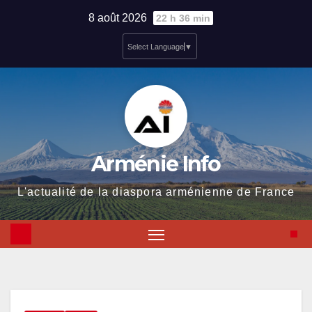
Skip
8 août 2026
22 h 36 min
to
Select Language
▼
content
Arménie Info
L'actualité de la diaspora arménienne de France