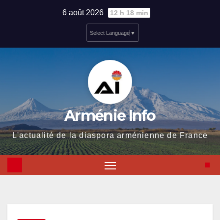
Skip
6 août 2026
12 h 18 min
to
Select Language
▼
content
Arménie Info
L'actualité de la diaspora arménienne de France