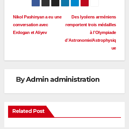
Navigation
Nikol Pashinyan a eu une
Des lycéens arméniens
conversation avec
remportent trois médailles
de
Erdogan et Aliyev
à l’Olympiade
l’article
d’Astronomie/Astrophysiq
ue
By
Admin administration
Related Post