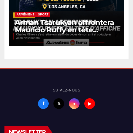
ARMÉNIENS
SPORT
Arman Tsarukyan affrontera
Mauricio Ruffy en tête
d’affiche de l’UFC 331
SUIVEZ-NOUS
f
●
𝕏
▶
NEWSLETTER