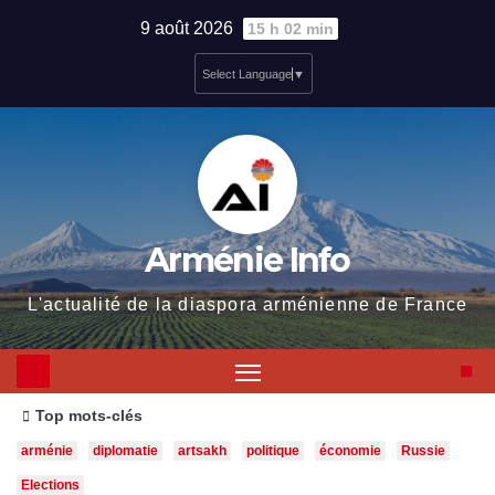
Skip
9 août 2026
15 h 02 min
to
Select Language
▼
content
Arménie Info
L'actualité de la diaspora arménienne de France
Top mots-clés
arménie
diplomatie
artsakh
politique
économie
Russie
Elections