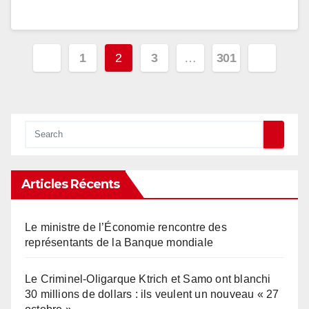
Pagination
1
2
3
…
301
des
publications
Articles Récents
Le ministre de l’Économie rencontre des
représentants de la Banque mondiale
Le Criminel-Oligarque Ktrich et Samo ont blanchi
30 millions de dollars : ils veulent un nouveau « 27