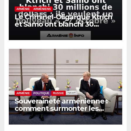
ARMÉNIE
ARMÉNIENS
Le Criminel-Oligarque Ktrich
et Samo ont blanchi 30
millions de dollars : ils
veulent un nouveau « 27
octobre »
ARMÉNIE
POLITIQUE
RUSSIE
Souveraineté arménienne :
comment surmonter les
sanctions russes, selon
Hovsep Khurshudyan