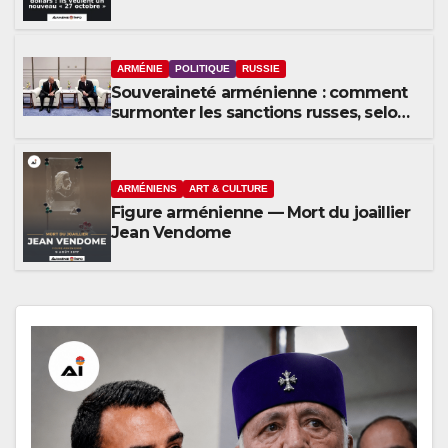
veulent un nouveau « 27 octobre »
ARMÉNIE
POLITIQUE
RUSSIE
Souveraineté arménienne : comment
surmonter les sanctions russes, selon
Hovsep Khurshudyan
ARMÉNIENS
ART & CULTURE
Figure arménienne — Mort du joaillier
Jean Vendome