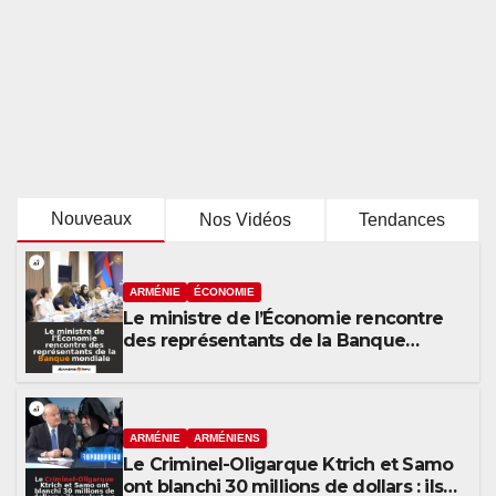
Nouveaux
Nos Vidéos
Tendances
ARMÉNIE
ÉCONOMIE
Le ministre de l’Économie rencontre
des représentants de la Banque
mondiale
ARMÉNIE
ARMÉNIENS
Le Criminel-Oligarque Ktrich et Samo
ont blanchi 30 millions de dollars : ils