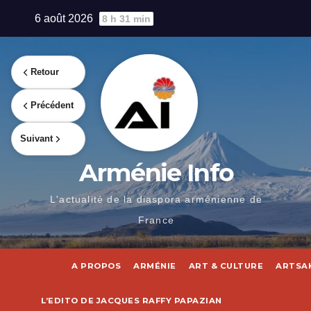
Skip
6 août 2026
8 h 31 min
to
content
Retour
Précédent
Suivant
Arménie Info
L'actualité de la diaspora arménienne de
France
A PROPOS
ARMÉNIE
ART & CULTURE
ARTSA
L’EDITO DE JACQUES RAFFY PAPAZIAN