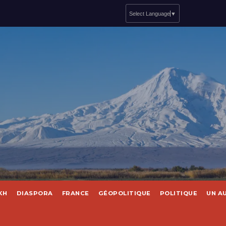
Select Language
▼
KH
DIASPORA
FRANCE
GÉOPOLITIQUE
POLITIQUE
UN A