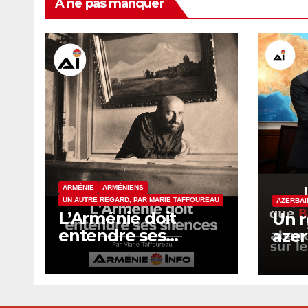
À ne pas manquer
ARMÉNIE
ARMÉNIENS
UN AUTRE REGARD, PAR MARIE TAFFOUREAU
AZERBAÏ
L’Arménie doit
Un 
entendre ses
azer
silences
con
a fa
Isra
aba