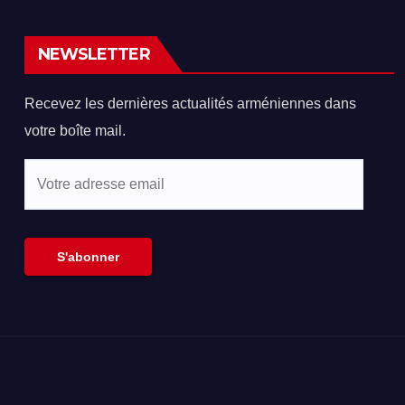
lution sur le
octobre au
ocide arménien
Parlement ?
NEWSLETTER
Hovhannisyan à
Kotcharian
Recevez les dernières actualités arméniennes dans
votre boîte mail.
Votre
adresse
email
S'abonner