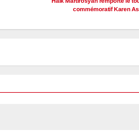
Haïk Martirosyan remporte le to
commémoratif Karen As