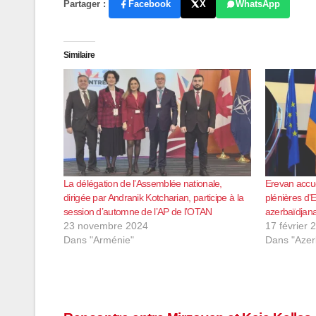
Partager :
Facebook
X
WhatsApp
Similaire
La délégation de l’Assemblée nationale,
Erevan accue
dirigée par Andranik Kotcharian, participe à la
plénières d’
session d’automne de l’AP de l’OTAN
azerbaïdjana
23 novembre 2024
17 février 
Dans "Arménie"
Dans "Azer