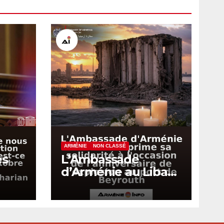
ARMÉNIE
NON CLASSÉ
es
L’Ambassade
d’Arménie au Liban
exprime sa
un
solidarité à
ce
l’occasion de
7
l’anniversaire de