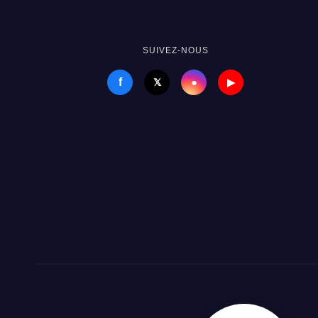
réso
gén
SUIVEZ-NOUS
f
●
𝕏
▶