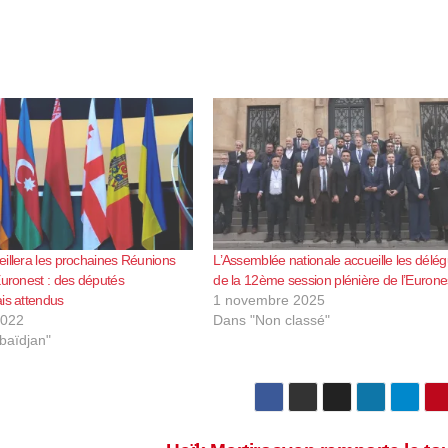
illera les prochaines Réunions
L’Assemblée nationale accueille les délé
Euronest : des députés
de la 12ème session plénière de l’Eurone
is attendus
1 novembre 2025
2022
Dans "Non classé"
baïdjan"