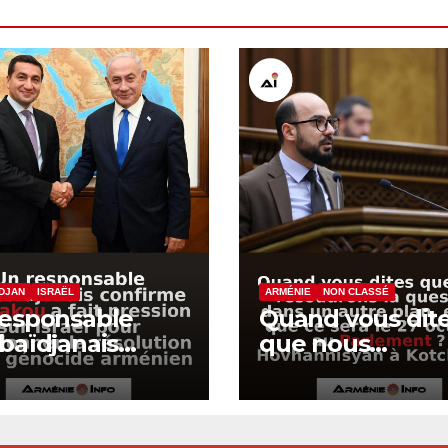
DJAN
ISRAËL
ARMÉNIE
NON CLASSÉ
responsable
Quand vous dit
baïdjanais
que nous
firme que Bakou
résoudrons la
it pression sur
question dans 
ël pour
autre plan, est-
ndonner la
que ce sera le 2