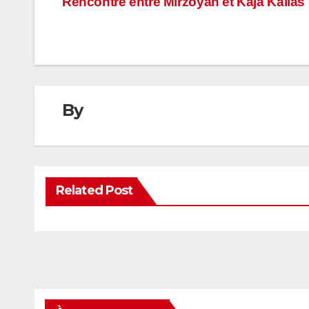
Navigation
Rencontre entre Mirzoyan et Kaja Kallas
de
l’article
By
Related Post