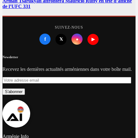
Arman Tsarukyan affrontera Mauricio Ruffy en tête d’affiche
de l’UFC 331
SUIVEZ-NOUS
f
●
𝕏
▶
Newsletter
Recevez les dernières actualités arméniennes dans votre boîte mail.
Votre
adresse
email
S'abonner
Arménie Info