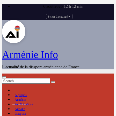
Skip
6 août 2026
12 h 12 min
to
content
Select Language
▼
Arménie Info
L'actualité de la diaspora arménienne de France
A propos
Arménie
Art & Culture
Artsakh
diaspora