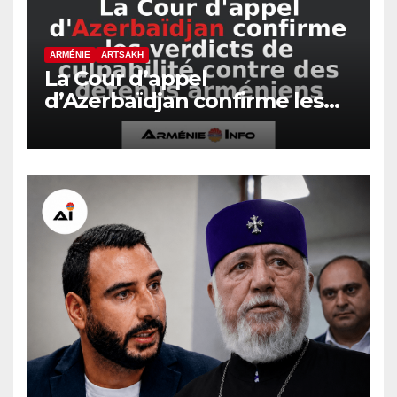
ARMÉNIE
ARTSAKH
La Cour d’appel
d’Azerbaïdjan confirme les
verdicts de culpabilité contre
des détenus arméniens