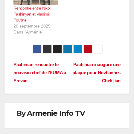
Rencontre entre Nikol
Pashinyan et Vladimir
Poutine
26 septembre 2025
Dans "Arménie"
Navigation
Pachinian rencontre le
Pachinian inaugure une
nouveau chef de l’EUMA à
plaque pour Hovhannes
de
Erevan
Chekijian
l’article
By
Armenie Info TV