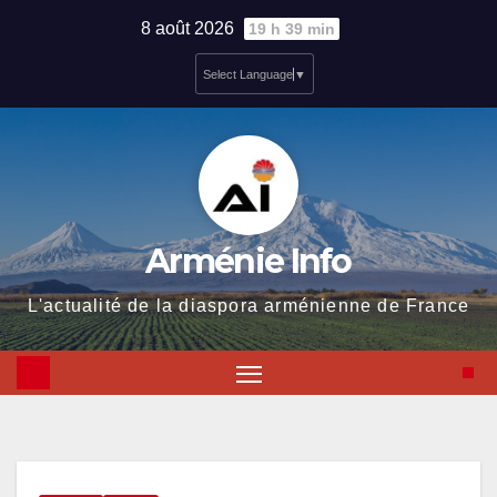
Skip
8 août 2026
19 h 39 min
to
Select Language
▼
content
Arménie Info
L'actualité de la diaspora arménienne de France