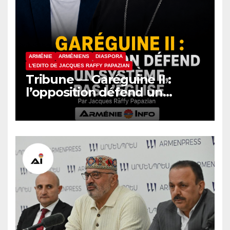
ARMÉNIE
ARMÉNIENS
DIASPORA
L'EDITO DE JACQUES RAFFY PAPAZIAN
Tribune — Garéguine II :
l’opposition défend un
système, pas l’Église