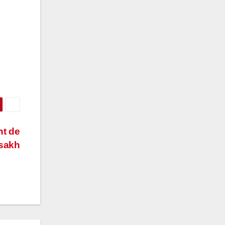
nt de
tsakh