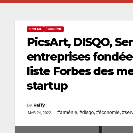
ARMÉNIE
ÉCONOMIE
PicsArt, DISQO, Ser
entreprises fondée
liste Forbes des m
startup
By
Raffy
#arménie
,
#disqo
,
#économie
,
#serv
MAR 24, 2022