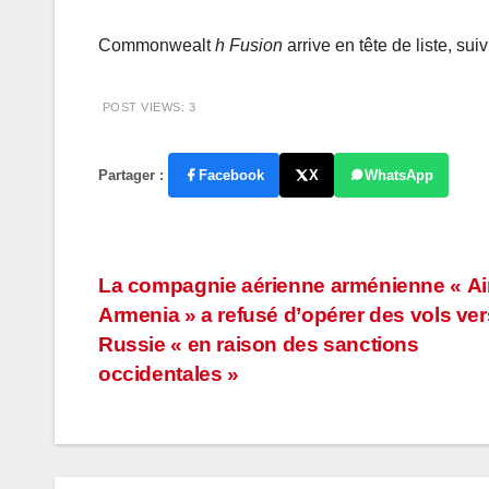
Commonwealt
h Fusion
arrive en tête de liste, sui
POST VIEWS:
3
Partager :
Facebook
X
WhatsApp
Navigation
La compagnie aérienne arménienne « Ai
Armenia » a refusé d’opérer des vols ver
de
Russie « en raison des sanctions
l’article
occidentales »