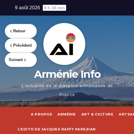
Skip
9 août 2026
9 h 38 min
to
content
Retour
Précédent
Suivant
Arménie Info
L'actualité de la diaspora arménienne de
France
A PROPOS
ARMÉNIE
ART & CULTURE
ARTSA
L’EDITO DE JACQUES RAFFY PAPAZIAN