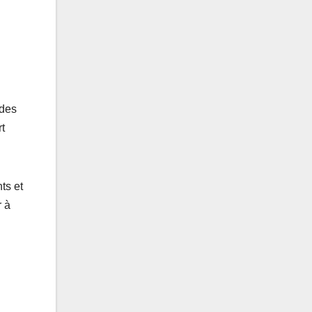
 des
rt
ts et
r à