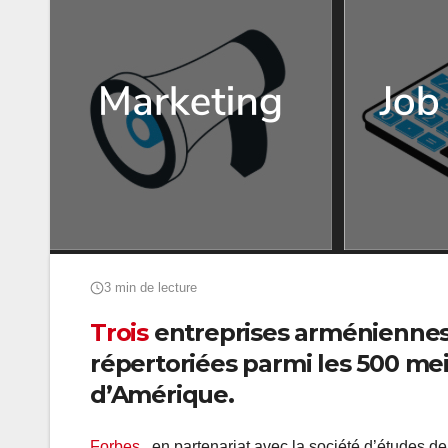
3 min de lecture
Trois
entreprises arméniennes 
répertoriées parmi les 500 m
d’Amérique.
Forbes
, en partenariat avec la société d’études de