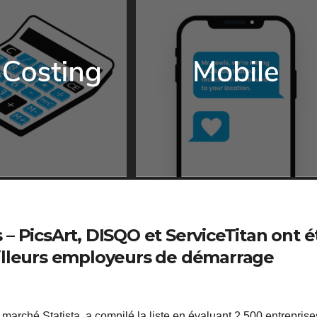
– PicsArt, DISQO et ServiceTitan ont é
eilleurs employeurs de démarrage
 marché Statista, a compilé la liste en évaluant 2 500 entreprise