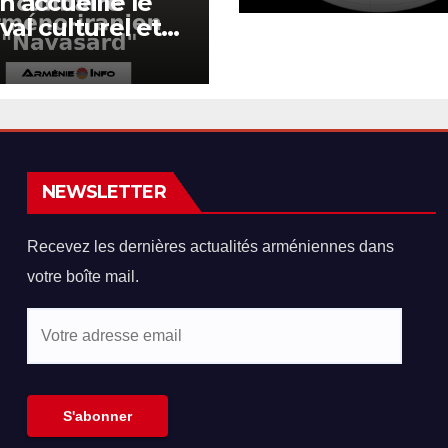
an accueille le
nord de
ival culturel et
l’Afghanistan
naire arméno-
ien « Navasard »
NEWSLETTER
Recevez les dernières actualités arméniennes dans
votre boîte mail.
Votre
adresse
email
S'abonner