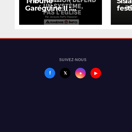
Tribune —
Sisi
Garéguine II :
fest
l’opposition défend
culi
un système, pas
iran
l’Église
SUIVEZ-NOUS
f
●
𝕏
▶