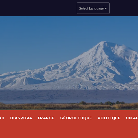
Select Language
▼
KH
DIASPORA
FRANCE
GÉOPOLITIQUE
POLITIQUE
UN A