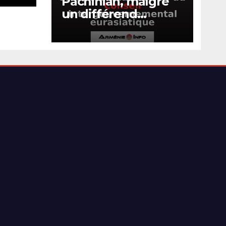
Pachinian, malgré
un différend
commercial,
assistera à la session
du Conseil
intergouvernement
al eurasiatique