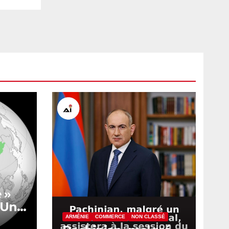
 »
? Une
 le
ARMÉNIE
COMMERCE
NON CLASSÉ