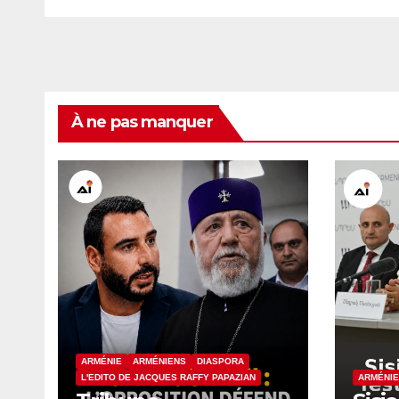
À ne pas manquer
ARMÉNIE
ARMÉNIENS
DIASPORA
L'EDITO DE JACQUES RAFFY PAPAZIAN
ARMÉNIE