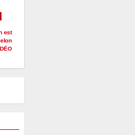
n est
selon
VIDÉO