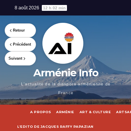
Skip
8 août 2026
12 h 02 min
to
content
Retour
Précédent
Suivant
Arménie Info
L'actualité de la diaspora arménienne de
France
A PROPOS
ARMÉNIE
ART & CULTURE
ARTSA
L’EDITO DE JACQUES RAFFY PAPAZIAN