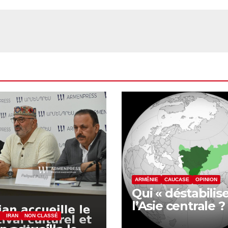
ARMÉNIE
CAUCASE
OPINION
Qui « déstabilise
l’Asie centrale 
révolte inquiète
IRAN
NON CLASSÉ