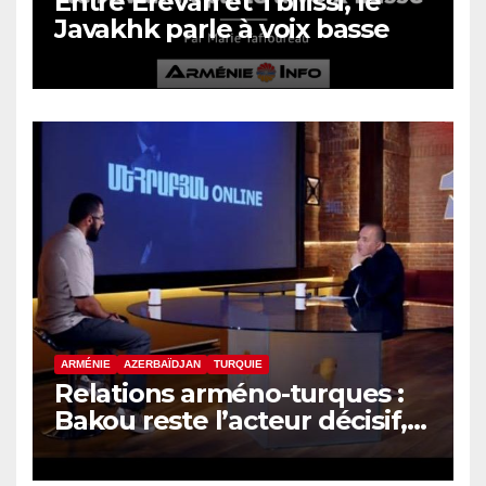
Entre Erevan et Tbilissi, le
Javakhk parle à voix basse
ARMÉNIE
AZERBAÏDJAN
TURQUIE
Relations arméno-turques :
Bakou reste l’acteur décisif,
selon le politologue Samvel
Meliksetyan