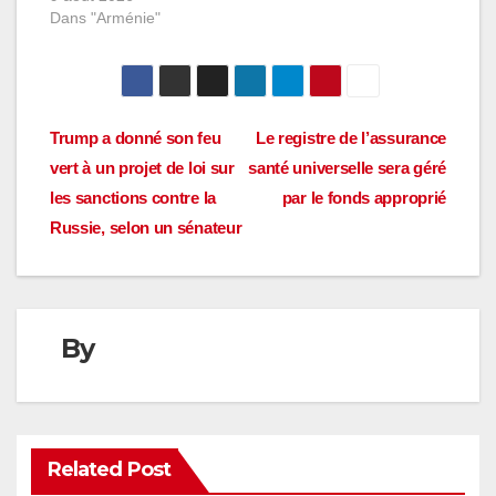
Dans "Arménie"
Navigation
Trump a donné son feu
Le registre de l’assurance
vert à un projet de loi sur
santé universelle sera géré
de
les sanctions contre la
par le fonds approprié
l’article
Russie, selon un sénateur
By
Related Post