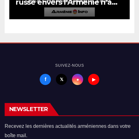
russe envers l’Arménie n’a
pas changé depuis 1920
SUIVEZ-NOUS
f
●
𝕏
▶
NEWSLETTER
Recevez les dernières actualités arméniennes dans votre
boîte mail.