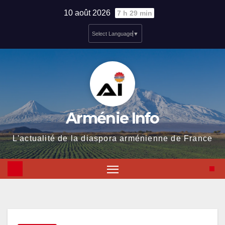
Skip
10 août 2026
7 h 29 min
to
Select Language
▼
content
Arménie Info
L'actualité de la diaspora arménienne de France