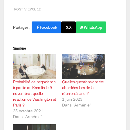
POST VIEWS:
12
Partager :
Facebook
X
WhatsApp
Similaire
Probabilité de négociation
Quelles questions ont été
tripartite au Kremlin le 9
abordées lors de la
novembre : quelle
réunion à cinq ?
réaction de Washington et
1 juin 2023
Paris ?
Dans "Arménie"
25 octobre 2021
Dans "Arménie"