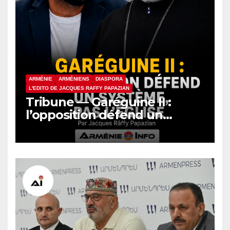
ARMÉNIE
ARMÉNIENS
DIASPORA
L'EDITO DE JACQUES RAFFY PAPAZIAN
Tribune — Garéguine II :
l’opposition défend un
système, pas l’Église