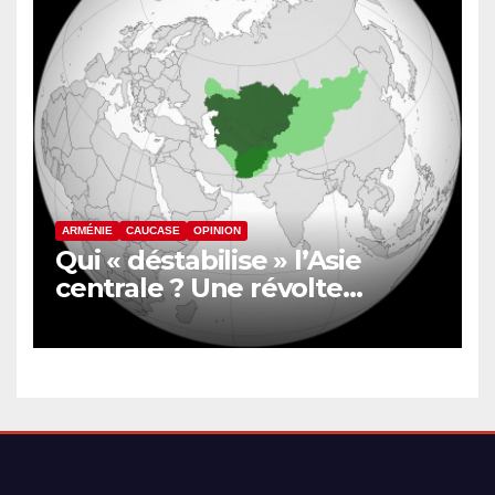
ARMÉNIE
CAUCASE
OPINION
Qui « déstabilise » l’Asie
centrale ? Une révolte
inquiète le nord de
l’Afghanistan