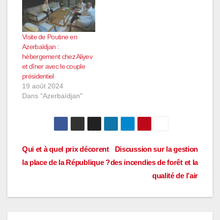
Visite de Poutine en
Azerbaïdjan :
hébergement chez Aliyev
et dîner avec le couple
présidentiel
19 août 2024
Dans "Azerbaïdjan"
Navigation
Qui et à quel prix décorent
Discussion sur la gestion
la place de la République ?
des incendies de forêt et la
de
qualité de l’air
l’article