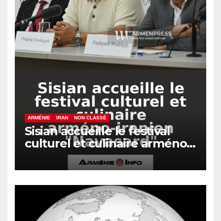
ARMÉNIE
IRAN
NON CLASSÉ
Sisian accueille le festival
culturel et culinaire arméno-
iranien « Navasard »