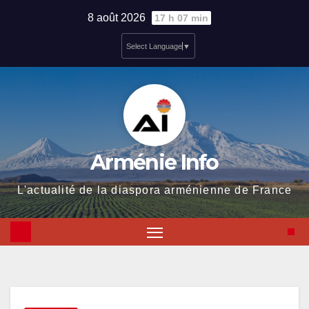
Skip
8 août 2026
17 h 07 min
to
Select Language
▼
content
Arménie Info
L'actualité de la diaspora arménienne de France