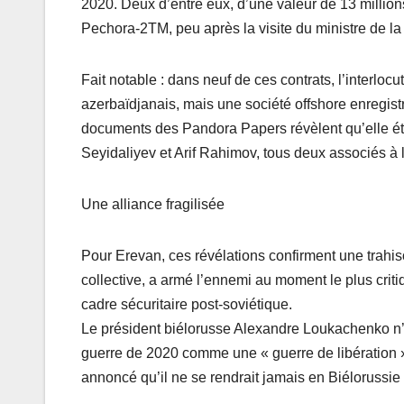
2020. Deux d’entre eux, d’une valeur de 13 millions
Pechora-2TM, peu après la visite du ministre de 
Fait notable : dans neuf de ces contrats, l’interloc
azerbaïdjanais, mais une société offshore enregis
documents des Pandora Papers révèlent qu’elle éta
Seyidaliyev et Arif Rahimov, tous deux associés à l
Une alliance fragilisée
Pour Erevan, ces révélations confirment une trahi
collective, a armé l’ennemi au moment le plus criti
cadre sécuritaire post-soviétique.
Le président biélorusse Alexandre Loukachenko n’a
guerre de 2020 comme une « guerre de libération »
annoncé qu’il ne se rendrait jamais en Biélorussie