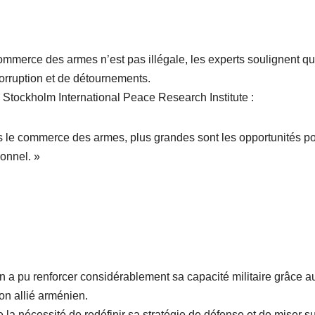
 commerce des armes n’est pas illégale, les experts soulignent q
orruption et de détournements.
tockholm International Peace Research Institute :
ns le commerce des armes, plus grandes sont les opportunités p
onnel. »
 a pu renforcer considérablement sa capacité militaire grâce a
son allié arménien.
e la nécessité de redéfinir sa stratégie de défense et de miser s