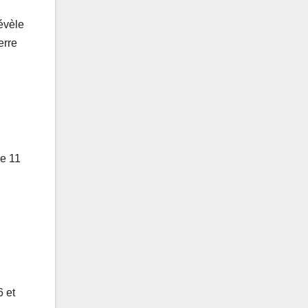
évèle
erre
re 11
6 et