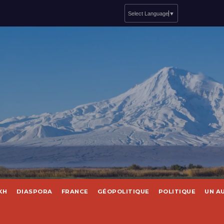
Select Language
▼
KH
DIASPORA
FRANCE
GÉOPOLITIQUE
POLITIQUE
UN A