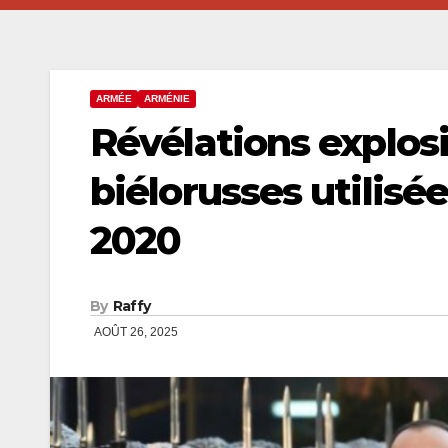
ARMÉE
ARMÉNIE
Révélations explos
biélorusses utilisé
2020
By
Raffy
AOÛT 26, 2025