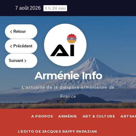
Skip
7 août 2026
0 h 24 min
to
content
Retour
Précédent
Suivant
Arménie Info
L'actualité de la diaspora arménienne de
France
A PROPOS
ARMÉNIE
ART & CULTURE
ARTSA
L’EDITO DE JACQUES RAFFY PAPAZIAN