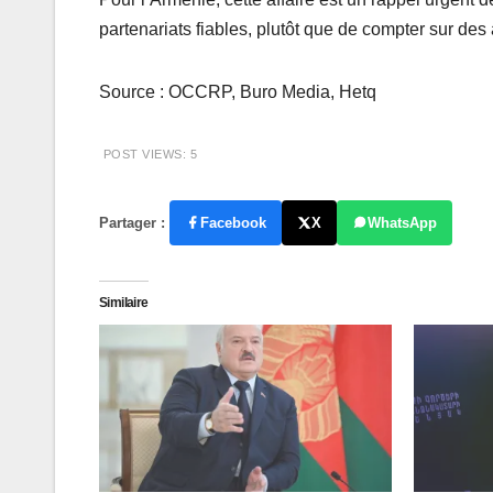
partenariats fiables, plutôt que de compter sur des 
Source : OCCRP, Buro Media, Hetq
POST VIEWS:
5
Partager :
Facebook
X
WhatsApp
Similaire