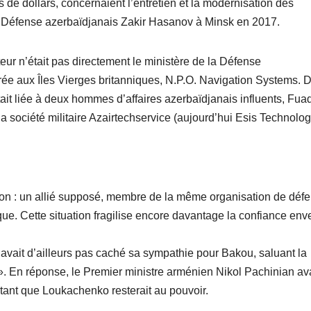
 de dollars, concernaient l’entretien et la modernisation des
la Défense azerbaïdjanais Zakir Hasanov à Minsk en 2017.
uteur n’était pas directement le ministère de la Défense
trée aux Îles Vierges britanniques, N.P.O. Navigation Systems. 
it liée à deux hommes d’affaires azerbaïdjanais influents, Fua
a société militaire Azairtechservice (aujourd’hui Esis Technolog
son : un allié supposé, membre de la même organisation de déf
que. Cette situation fragilise encore davantage la confiance enve
vait d’ailleurs pas caché sa sympathie pour Bakou, saluant la
. En réponse, le Premier ministre arménien Nikol Pachinian ava
 tant que Loukachenko resterait au pouvoir.