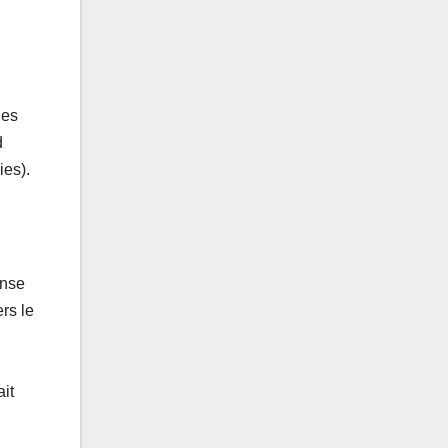
Des
d
ies).
ense
rs le
it