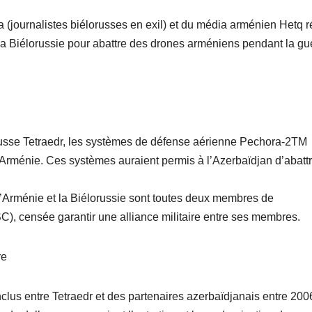
(journalistes biélorusses en exil) et du média arménien Hetq r
 la Biélorussie pour abattre des drones arméniens pendant la gu
russe Tetraedr, les systèmes de défense aérienne Pechora-2TM
l’Arménie. Ces systèmes auraient permis à l’Azerbaïdjan d’abatt
 l’Arménie et la Biélorussie sont toutes deux membres de
SC), censée garantir une alliance militaire entre ses membres.
re
lus entre Tetraedr et des partenaires azerbaïdjanais entre 200