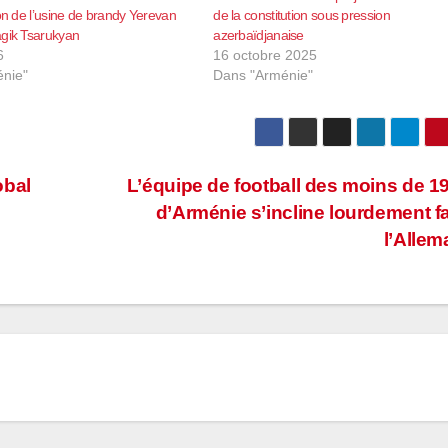
ion de l’usine de brandy Yerevan
de la constitution sous pression
agik Tsarukyan
azerbaïdjanaise
6
16 octobre 2025
nie"
Dans "Arménie"
obal
L’équipe de football des moins de 1
d’Arménie s’incline lourdement f
l’Alle