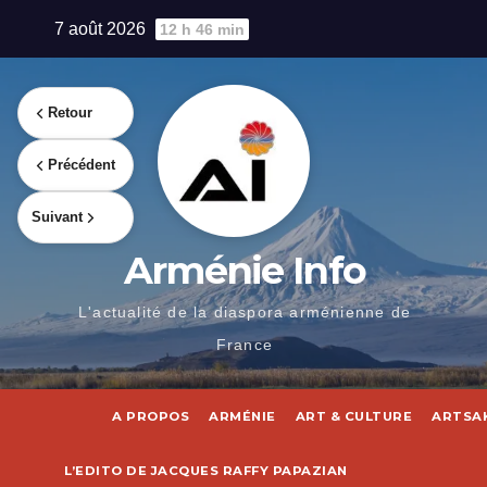
Skip
7 août 2026
12 h 46 min
to
content
Retour
Précédent
Suivant
Arménie Info
L'actualité de la diaspora arménienne de
France
A PROPOS
ARMÉNIE
ART & CULTURE
ARTSA
L’EDITO DE JACQUES RAFFY PAPAZIAN