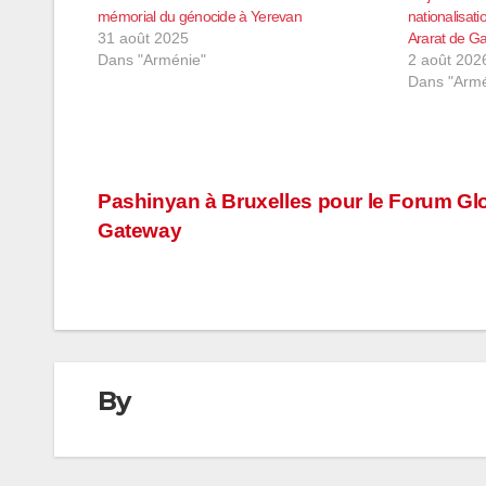
mémorial du génocide à Yerevan
nationalisat
31 août 2025
Ararat de G
Dans "Arménie"
2 août 202
Dans "Armé
Navigation
Pashinyan à Bruxelles pour le Forum Gl
Gateway
de
l’article
By