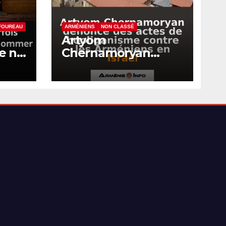
FFOUREAU
ARMÉNIENS
NON CLASSÉ
Artyom
le ne
Chernamoryan
r
dénonce des actes
de hooliganisme
contre les
Arméniens en Israël