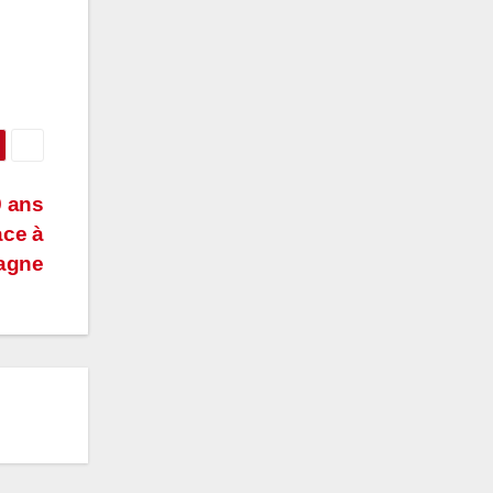
9 ans
ace à
magne