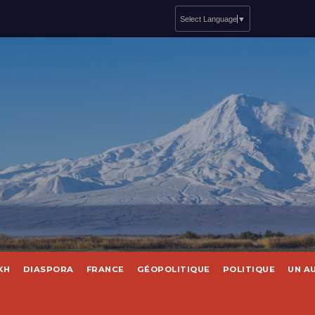
Select Language
▼
KH
DIASPORA
FRANCE
GÉOPOLITIQUE
POLITIQUE
UN A