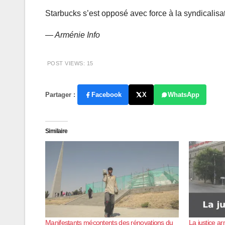
Starbucks s’est opposé avec force à la syndicali
— Arménie Info
POST VIEWS:
15
Partager :
Facebook
X
WhatsApp
Similaire
Manifestants mécontents des rénovations du
La justice a