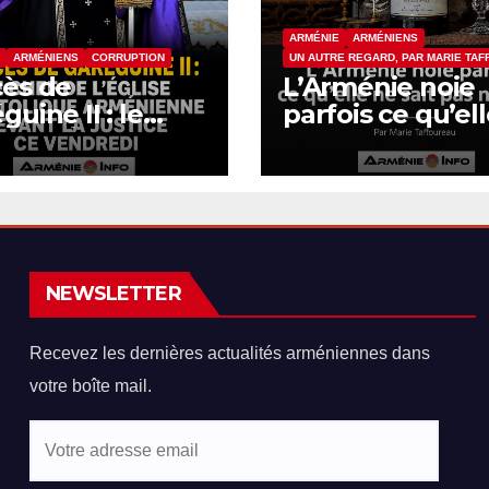
ARMÉNIE
ARMÉNIENS
ARMÉNIENS
CORRUPTION
UN AUTRE REGARD, PAR MARIE TA
cès de
L’Arménie noie
guine II : le
parfois ce qu’el
 de l’Église
sait pas nomme
tolique
énienne devant
ustice ce
dredi
NEWSLETTER
Recevez les dernières actualités arméniennes dans
votre boîte mail.
Votre
adresse