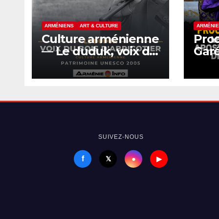
ARMÉNIE
ARMÉNIENS
ART & CULTURE
Pro
Culture arménienne
Garé
— Le duduk, voix du
chef
bois d’abricotier
apos
arm
la j
ven
SUIVEZ-NOUS
f
●
𝕏
▶