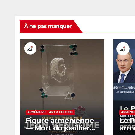
À ne pas manquer
ARMÉNIENS
ART & CULTURE
ARMÉNIE
Figure arménienne
Le P
— Mort du joaillier
arm