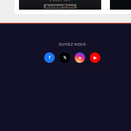
Jean Vendome
s’en
prés
Tru
SUIVEZ-NOUS
f
●
𝕏
▶