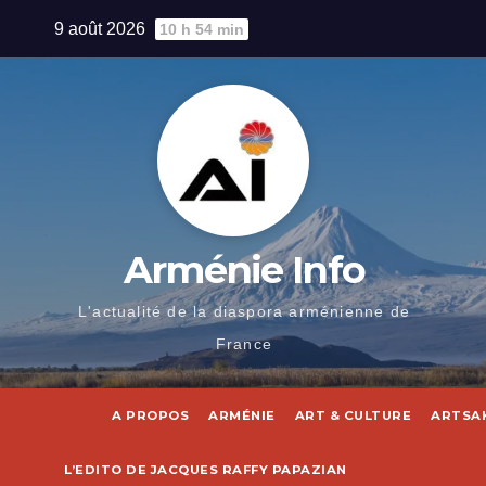
Skip
9 août 2026
10 h 54 min
to
content
Arménie Info
L'actualité de la diaspora arménienne de
France
A PROPOS
ARMÉNIE
ART & CULTURE
ARTSA
L’EDITO DE JACQUES RAFFY PAPAZIAN