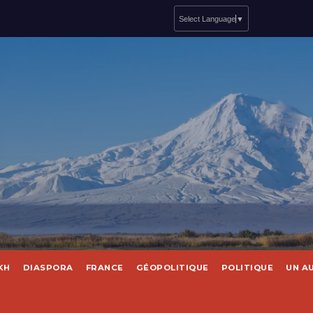
Select Language
▼
KH
DIASPORA
FRANCE
GÉOPOLITIQUE
POLITIQUE
UN A