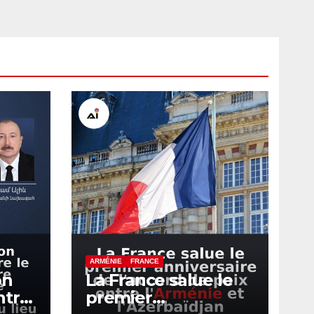
ARMÉNIE
FRANCE
on
La France salue le
ntre
premier