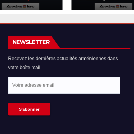
tretient avec le
le Premier mini
ident américain
arménien et le
mp
Président
azerbaïdjanais 
lieu
NEWSLETTER
Recevez les dernières actualités arméniennes dans
votre boîte mail.
Votre
adresse
email
S'abonner