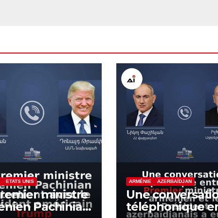
ETATS UNIS
ARMÉNIE
AZERBAÏDJAN
remier ministre
Une conversati
énien Pachinian
téléphonique e