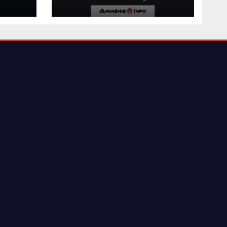
stre
anniversaire de
l’accord de paix
entre l’Arménie et
a eu
l’Azerbaïdjan