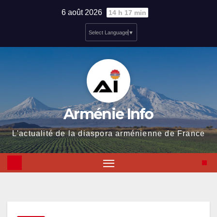
Skip
6 août 2026
14 h 17 min
to
Select Language
▼
content
Arménie Info
L'actualité de la diaspora arménienne de France