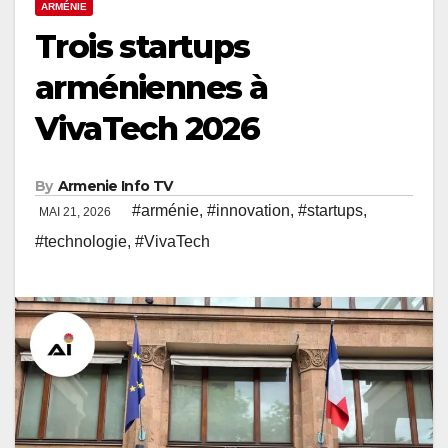
ARMÉNIE
Trois startups
arméniennes à
VivaTech 2026
By
Armenie Info TV
#arménie
,
#innovation
,
#startups
,
MAI 21, 2026
#technologie
,
#VivaTech