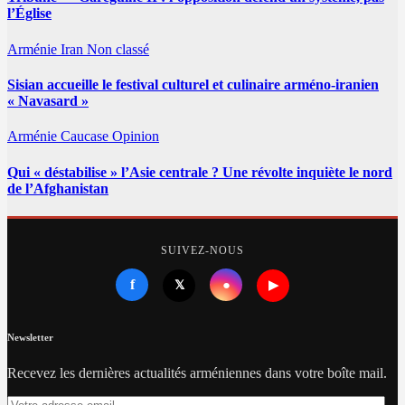
l’Église
Arménie
Iran
Non classé
Sisian accueille le festival culturel et culinaire arméno-iranien
« Navasard »
Arménie
Caucase
Opinion
Qui « déstabilise » l’Asie centrale ? Une révolte inquiète le nord
de l’Afghanistan
SUIVEZ-NOUS
f
●
𝕏
▶
Newsletter
Recevez les dernières actualités arméniennes dans votre boîte mail.
Votre