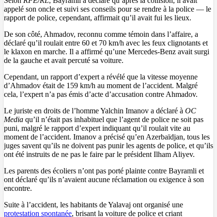
Selon
RFE/RL
, Bayramli a déclaré qu’après la collision, il avait
appelé son oncle et suivi ses conseils pour se rendre à la police — le
rapport de police, cependant, affirmait qu’il avait fui les lieux.
De son côté, Ahmadov, reconnu comme témoin dans l’affaire, a
déclaré qu’il roulait entre 60 et 70 km/h avec les feux clignotants et
le klaxon en marche. Il a affirmé qu’une Mercedes-Benz avait surgi
de la gauche et avait percuté sa voiture.
Cependant, un rapport d’expert a révélé que la vitesse moyenne
d’Ahmadov était de 159 km/h au moment de l’accident. Malgré
cela, l’expert n’a pas émis d’acte d’accusation contre Ahmadov.
Le juriste en droits de l’homme Yalchin Imanov a déclaré à
OC
Media
qu’il n’était pas inhabituel que l’agent de police ne soit pas
puni, malgré le rapport d’expert indiquant qu’il roulait vite au
moment de l’accident. Imanov a précisé qu’en Azerbaïdjan, tous les
juges savent qu’ils ne doivent pas punir les agents de police, et qu’ils
ont été instruits de ne pas le faire par le président Ilham Aliyev.
Les parents des écoliers n’ont pas porté plainte contre Bayramli et
ont déclaré qu’ils n’avaient aucune réclamation ou exigence à son
encontre.
Suite à l’accident, les habitants de Yalavaj ont organisé une
protestation spontanée
, brisant la voiture de police et criant