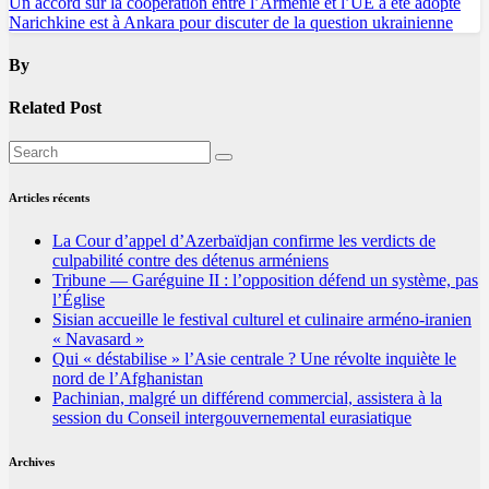
Navigation
Un accord sur la coopération entre l’Arménie et l’UE a été adopté
Narichkine est à Ankara pour discuter de la question ukrainienne
de
l’article
By
Related Post
Articles récents
La Cour d’appel d’Azerbaïdjan confirme les verdicts de
culpabilité contre des détenus arméniens
Tribune — Garéguine II : l’opposition défend un système, pas
l’Église
Sisian accueille le festival culturel et culinaire arméno-iranien
« Navasard »
Qui « déstabilise » l’Asie centrale ? Une révolte inquiète le
nord de l’Afghanistan
Pachinian, malgré un différend commercial, assistera à la
session du Conseil intergouvernemental eurasiatique
Archives