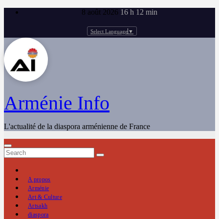
Skip
8 août 2026
16 h 12 min
to
content
Select Language
▼
Arménie Info
L'actualité de la diaspora arménienne de France
A propos
Arménie
Art & Culture
Artsakh
diaspora