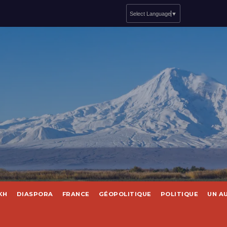
Select Language
▼
KH
DIASPORA
FRANCE
GÉOPOLITIQUE
POLITIQUE
UN A