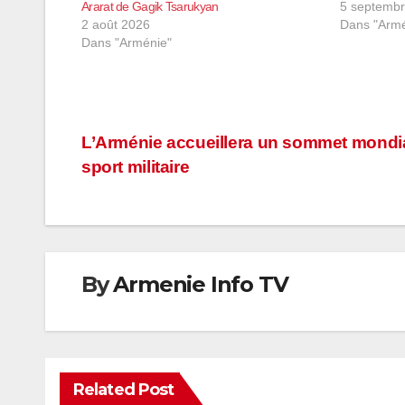
Ararat de Gagik Tsarukyan
5 septemb
2 août 2026
Dans "Armé
Dans "Arménie"
Navigation
L’Arménie accueillera un sommet mondi
sport militaire
de
l’article
By
Armenie Info TV
Related Post