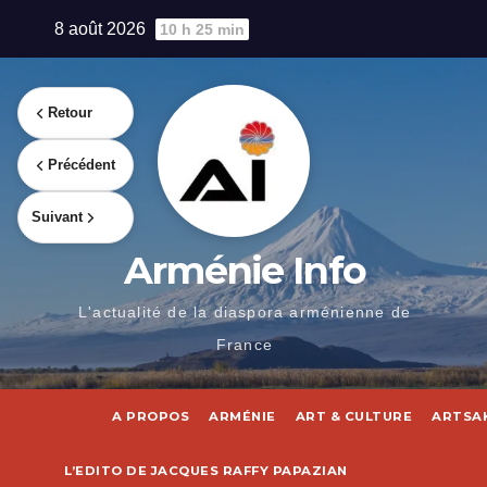
Skip
8 août 2026
10 h 25 min
to
content
Retour
Précédent
Suivant
Arménie Info
L'actualité de la diaspora arménienne de
France
A PROPOS
ARMÉNIE
ART & CULTURE
ARTSA
L’EDITO DE JACQUES RAFFY PAPAZIAN