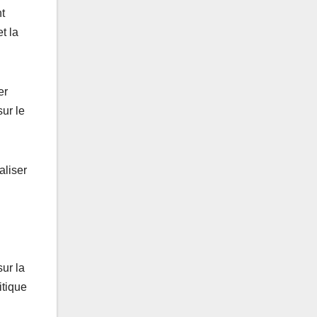
t
t la
er
sur le
aliser
sur la
itique