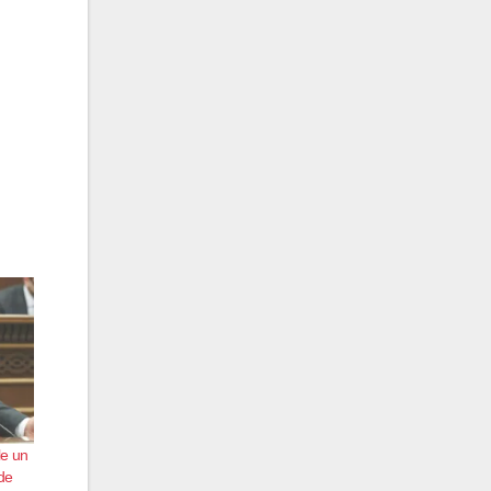
le un
de