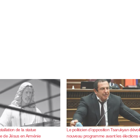
stallation de la statue
Le politicien d’opposition Tsarukyan dévoi
 de Jésus en Arménie
nouveau programme avant les élections 