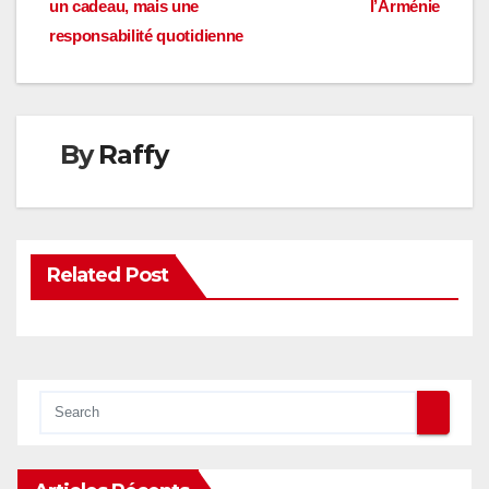
l’article
un cadeau, mais une
l’Arménie
responsabilité quotidienne
By
Raffy
Related Post