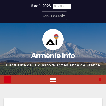
Skip
6 août 2026
6 h 08 min
to
Select Language
▼
content
Arménie Info
L'actualité de la diaspora arménienne de France