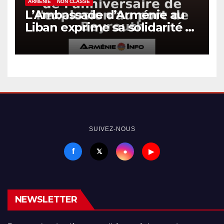
ARMÉNIE
NON CLASSÉ
L’Ambassade d’Arménie au
Liban exprime sa solidarité à
l’occasion de l’anniversaire
de l’explosion au port de
Beyrouth
SUIVEZ-NOUS
f
●
𝕏
▶
NEWSLETTER