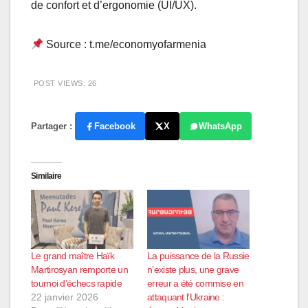
de confort et d’ergonomie (UI/UX).
Source : t.me/economyofarmenia
POST VIEWS:
26
Partager :
Facebook
X
WhatsApp
Similaire
Le grand maître Haïk
La puissance de la Russie
Martirosyan remporte un
n’existe plus, une grave
tournoi d’échecs rapide
erreur a été commise en
22 janvier 2026
attaquant l’Ukraine :