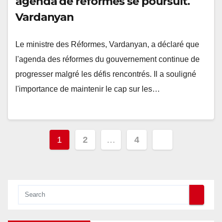
agenda de réformes se poursuit.
Vardanyan
Le ministre des Réformes, Vardanyan, a déclaré que
l'agenda des réformes du gouvernement continue de
progresser malgré les défis rencontrés. Il a souligné
l'importance de maintenir le cap sur les…
Pagination
1
2
…
4
des
publications