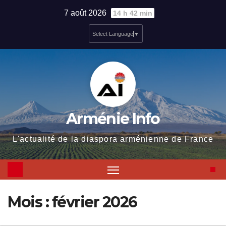
Skip
7 août 2026
14 h 42 min
to
Select Language
▼
content
Arménie Info
L'actualité de la diaspora arménienne de France
Mois :
février 2026