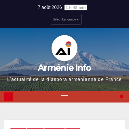
Skip
7 août 2026
1 h 48 min
to
Select Language
▼
content
Arménie Info
L'actualité de la diaspora arménienne de France