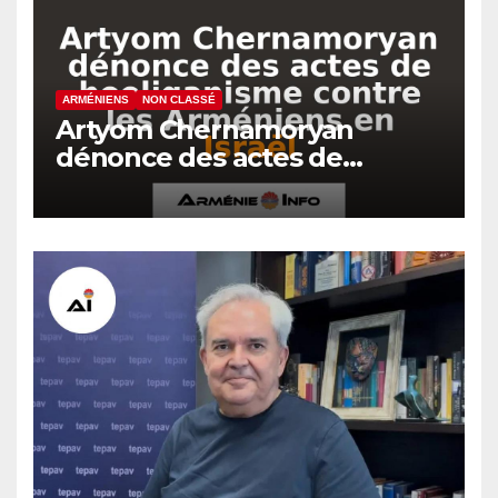
ARMÉNIENS
NON CLASSÉ
Artyom Chernamoryan
dénonce des actes de
hooliganisme contre les
Arméniens en Israël