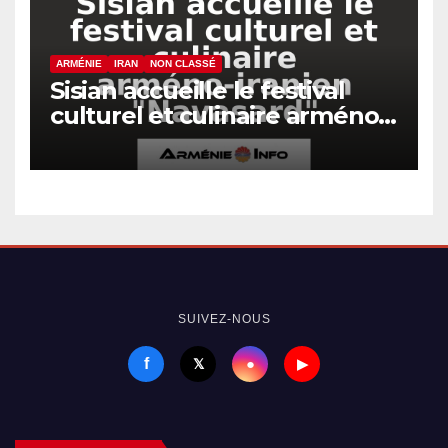
ARMÉNIE
IRAN
NON CLASSÉ
Sisian accueille le festival
culturel et culinaire arméno-
iranien « Navasard »
SUIVEZ-NOUS
f
●
𝕏
▶