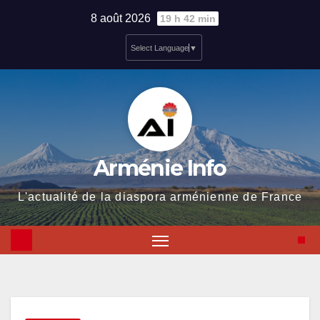
Skip
8 août 2026
19 h 42 min
to
Select Language
▼
content
Arménie Info
L'actualité de la diaspora arménienne de France