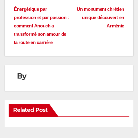
Navigation
Énergétique par
Un monument chrétien
profession et par passion :
unique découvert en
de
comment Anouch a
Arménie
l’article
transformé son amour de
la route en carrière
By
Related Post