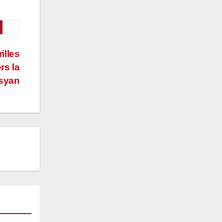
illes
rs la
syan