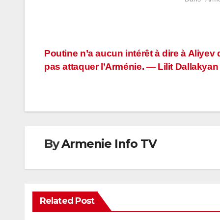
Navigation
Poutine n’a aucun intérêt à dire à Aliyev
pas attaquer l’Arménie. — Lilit Dallakyan
de
l’article
By
Armenie Info TV
Related Post