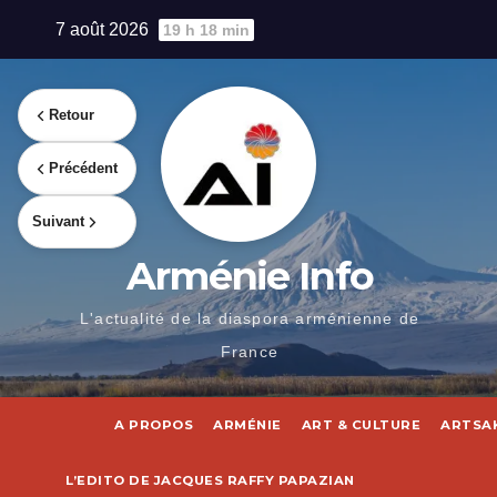
Skip
7 août 2026
19 h 18 min
to
content
Retour
Précédent
Suivant
Arménie Info
L'actualité de la diaspora arménienne de
France
A PROPOS
ARMÉNIE
ART & CULTURE
ARTSA
L’EDITO DE JACQUES RAFFY PAPAZIAN