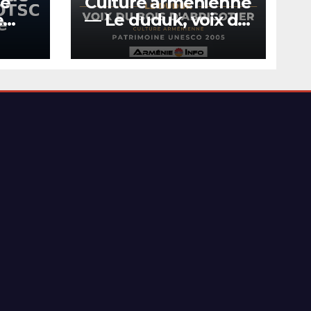
me
Culture arménienne
e
— Le duduk, voix du
OTSC
bois d’abricotier