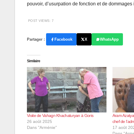
pouvoir, d’usurpation de fonction et de dommages in
POST VIEWS:
7
Partager :
Facebook
X
WhatsApp
Similaire
Visite de Vahagn Khachaturyan à Goris
Aram Azatyan
26 août 2025
chef de l’adm
Dans "Arménie"
17 août 20
Dans "Armé