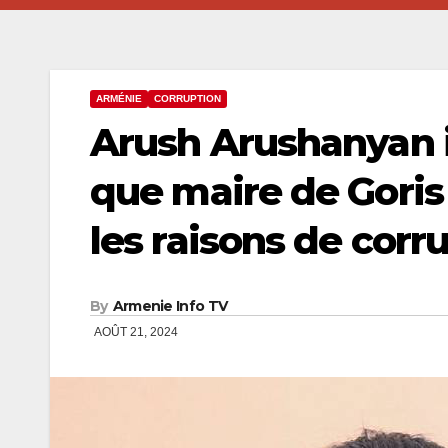
ARMÉNIE
CORRUPTION
Arush Arushanyan i
que maire de Goris 
les raisons de corr
By
Armenie Info TV
AOÛT 21, 2024