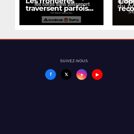
Les frontières
L’op
traversent parfois
reco
les corps sans
com
passeport
et f
pouv
selo
SUIVEZ-NOUS
f
●
𝕏
▶