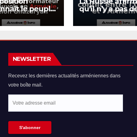
position
La Russie affir
nnaît le peuple
qu’il n’y a pas d
me détenteur
conflit entre l’
ormateur du
et l’Arménie
oir en Arménie,
n Ghazaryan
NEWSLETTER
Recevez les dernières actualités arméniennes dans
votre boîte mail.
Votre
adresse
email
S'abonner