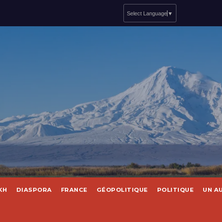
Select Language
▼
KH
DIASPORA
FRANCE
GÉOPOLITIQUE
POLITIQUE
UN A