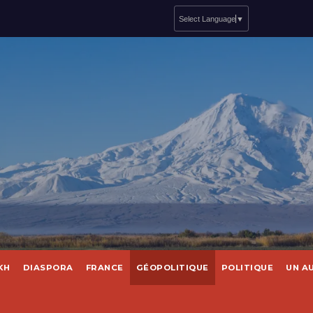
Select Language
▼
KH
DIASPORA
FRANCE
GÉOPOLITIQUE
POLITIQUE
UN A