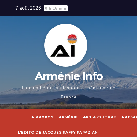
Skip
7 août 2026
0 h 16 min
to
content
Arménie Info
L'actualité de la diaspora arménienne de
France
A PROPOS
ARMÉNIE
ART & CULTURE
ARTSA
L’EDITO DE JACQUES RAFFY PAPAZIAN