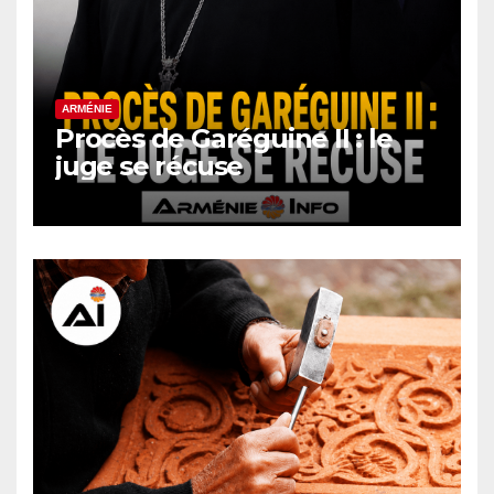
ARMÉNIE
Procès de Garéguine II : le
juge se récuse