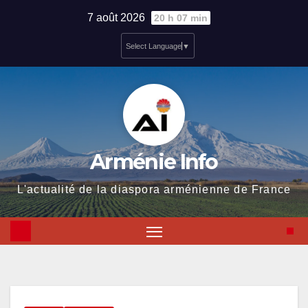
Skip
7 août 2026
20 h 07 min
to
Select Language
▼
content
Arménie Info
L'actualité de la diaspora arménienne de France