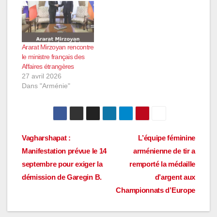
Ararat Mirzoyan rencontre
le ministre français des
Affaires étrangères
27 avril 2026
Dans "Arménie"
Navigation
Vagharshapat :
L’équipe féminine
Manifestation prévue le 14
arménienne de tir a
de
septembre pour exiger la
remporté la médaille
l’article
démission de Garegin B.
d’argent aux
Championnats d’Europe