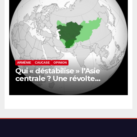
ARMÉNIE
CAUCASE
OPINION
Qui « déstabilise » l’Asie
centrale ? Une révolte
inquiète le nord de
l’Afghanistan