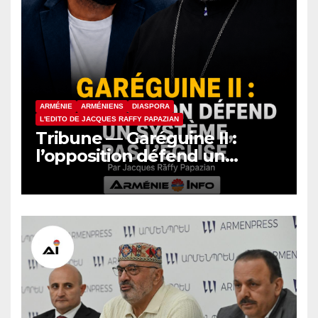
ARMÉNIE
ARMÉNIENS
DIASPORA
L'EDITO DE JACQUES RAFFY PAPAZIAN
Tribune — Garéguine II :
l’opposition défend un
système, pas l’Église