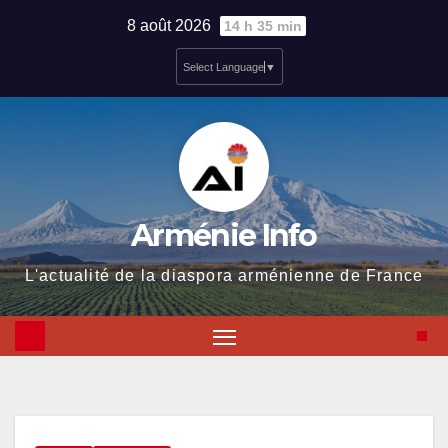
Skip
8 août 2026
14 h 35 min
to
Select Language
▼
content
Arménie Info
L'actualité de la diaspora arménienne de France