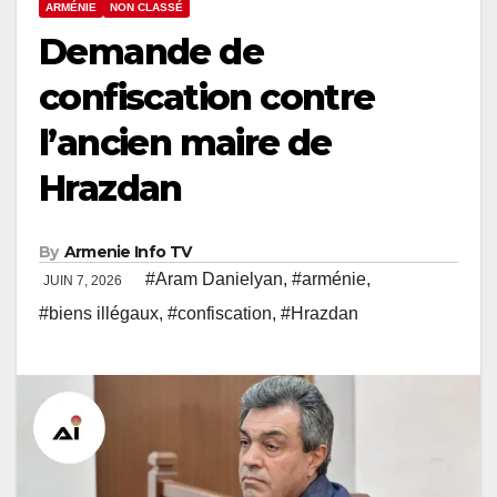
ARMÉNIE
NON CLASSÉ
Demande de
confiscation contre
l’ancien maire de
Hrazdan
By
Armenie Info TV
#Aram Danielyan
,
#arménie
,
JUIN 7, 2026
#biens illégaux
,
#confiscation
,
#Hrazdan