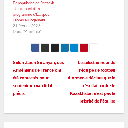
Repopulation de l’Artsakh
: lancement d’un
programme d’État pour
l’accès au logement.
21 février 2022
Dans "Arménie"
Navigation
Selon Zareh Sinanyan, des
Le sélectionneur de
Arméniens de France ont
l’équipe de football
de
été contactés pour
d’Arménie déclare que le
l’article
soutenir un candidat
résultat contre le
précis
Kazakhstan n’est pas la
priorité de l’équipe