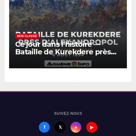
NON CLASSÉ
Ce jour dans l’histoire —
Bataille de Kurekdere près
d’Alexandropol
SUIVEZ-NOUS
f
●
𝕏
▶