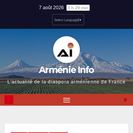
Skip
7 août 2026
0 h 29 min
to
Select Language
▼
content
Arménie Info
L'actualité de la diaspora arménienne de France