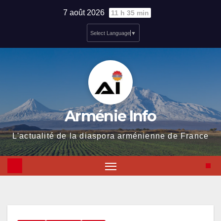
Skip
7 août 2026
11 h 35 min
to
Select Language
▼
content
Arménie Info
L'actualité de la diaspora arménienne de France