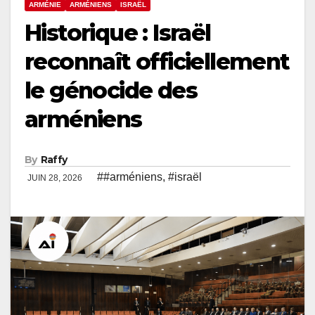
ARMÉNIE
ARMÉNIENS
ISRAËL
Historique : Israël
reconnaît officiellement
le génocide des
arméniens
By
Raffy
##arméniens
,
#israël
JUIN 28, 2026