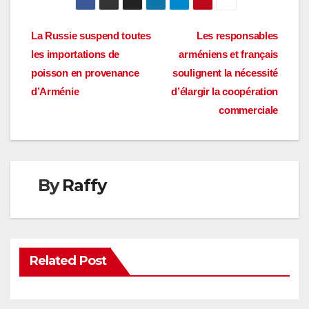
Navigation
La Russie suspend toutes
Les responsables
les importations de
arméniens et français
de
poisson en provenance
soulignent la nécessité
l’article
d’Arménie
d’élargir la coopération
commerciale
By
Raffy
Related Post